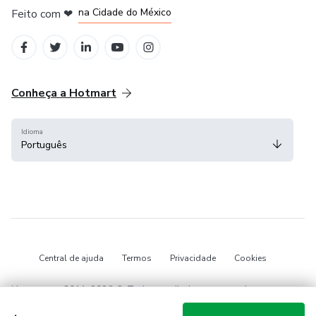
na Cidade do México
Feito com
❤
em Belo Horizonte
Conheça a Hotmart
Idioma
Português
Central de ajuda
Termos
Privacidade
Cookies
Hotmart — 2011-2026 © Todos os direitos reservados.