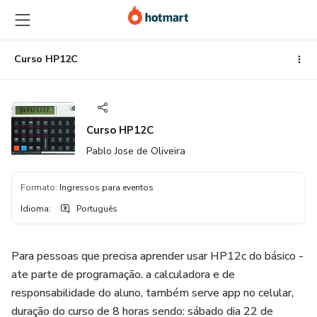
Ir
Ir
Ir
para
para
para
o
o
o
conteúdo
pagamento
rodapé
Curso HP12C
principal
Curso HP12C
Pablo Jose de Oliveira
Formato
:
Ingressos para eventos
Idioma
:
Português
Para pessoas que precisa aprender usar HP12c do básico -
ate parte de programação. a calculadora e de
responsabilidade do aluno, também serve app no celular,
duração do curso de 8 horas sendo: sábado dia 22 de