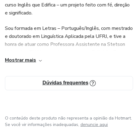
curso Inglês que Edifica – um projeto feito com fé, direção
e significado.
Sou formada em Letras – Português/Inglês, com mestrado
e doutorado em Linguística Aplicada pela UFRJ, e tive a
honra de atuar como Professora Assistente na Stetson
University (EUA) por meio do programa Fulbright. Essa
Mostrar mais
vivência internacional me permitiu unir excelência
acadêmica com sensibilidade pedagógica — e hoje, dedico
essa experiência à missão de ensinar inglês de forma
Dúvidas frequentes
acessível e edificante para cristãos iniciantes.
Neste curso, meu compromisso é te guiar passo a passo,
com aulas gravadas, material com base bíblica e uma
linguagem simples que realmente te ajuda a sair do zero
O conteúdo deste produto não representa a opinião da Hotmart.
no inglês com clareza e fé.
Se você vir informações inadequadas,
denuncie aqui