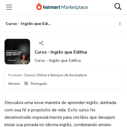
Ir
Ir
Ir
para
para
para
o
o
o
conteúdo
pagamento
rodapé
Curso - Inglês que Edifica
principal
Curso - Inglês que Edifica
Curso - Inglês que Edifica
Formato
:
Cursos Online e Serviços de Assinatura
Idioma
:
Português
Descubra uma nova maneira de aprender inglês, alinhada
com sua fé e propósito de vida. Este curso foi
desenvolvido especialmente para cristãos que desejam
iniciar sua jornada no idioma inglês, combinando ensino