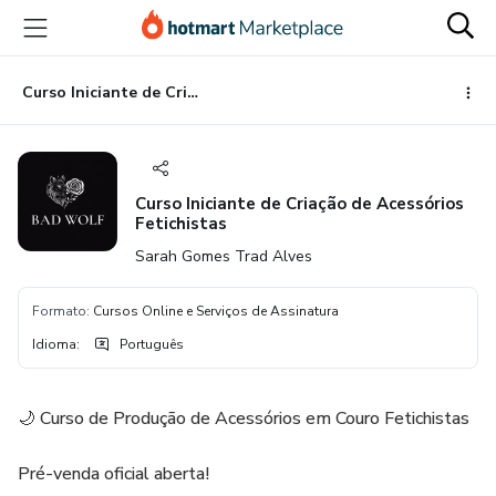
Ir
Ir
Ir
para
para
para
o
o
o
conteúdo
pagamento
rodapé
Curso Iniciante de Criação de Acessórios Fetichistas
principal
Curso Iniciante de Criação de Acessórios
Fetichistas
Sarah Gomes Trad Alves
Formato
:
Cursos Online e Serviços de Assinatura
Idioma
:
Português
🌙 Curso de Produção de Acessórios em Couro Fetichistas
Pré-venda oficial aberta!