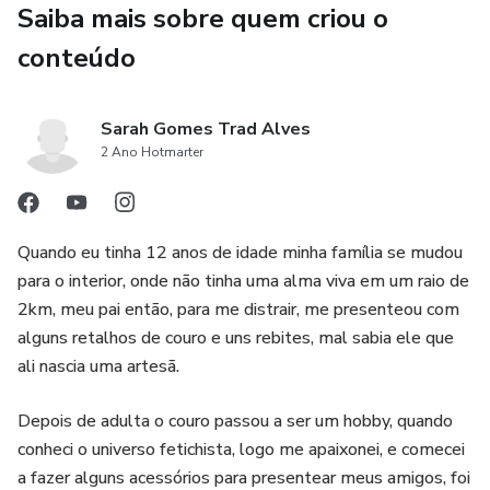
ferramentas em casa.
Saiba mais sobre quem criou o
conteúdo
🎁 Bônus da Pré-venda
Ao garantir sua vaga agora, você recebe um Planner
Sarah Gomes Trad Alves
Exclusivo do Curso para organizar suas anotações,
2 Ano Hotmarter
acompanhar seu progresso e registrar suas criações.
Esse planner foi pensado especialmente para você
Quando eu tinha 12 anos de idade minha família se mudou
acompanhar cada aula e evoluir de forma estruturada.
para o interior, onde não tinha uma alma viva em um raio de
2km, meu pai então, para me distrair, me presenteou com
Pré-venda até 09/10:
alguns retalhos de couro e uns rebites, mal sabia ele que
ali nascia uma artesã.
✅ Preço promocional só para os primeiros.
Depois de adulta o couro passou a ser um hobby, quando
✅ Planner exclusivo incluso como bônus.
conheci o universo fetichista, logo me apaixonei, e comecei
a fazer alguns acessórios para presentear meus amigos, foi
✅ Vaga garantida antes da abertura oficial.