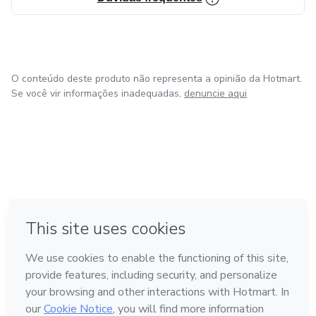
O conteúdo deste produto não representa a opinião da Hotmart.
Se você vir informações inadequadas,
denuncie aqui
em Bogotá
em Amsterdam
em Madrid
na Cidade do México
Feito com
❤
em Belo Horizonte
Conheça a Hotmart