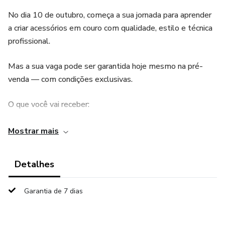
No dia 10 de outubro, começa a sua jornada para aprender
a criar acessórios em couro com qualidade, estilo e técnica
profissional.
Mas a sua vaga pode ser garantida hoje mesmo na pré-
venda — com condições exclusivas.
O que você vai receber:
12 vídeo-aulas liberadas semanalmente.
Mostrar mais
9 moldes exclusivos para começar a criar imediatamente.
Detalhes
Técnicas artesanais detalhadas, desde o básico até peças
Garantia de 7 dias
complexas.
Adaptações simples para quem não tem todas as