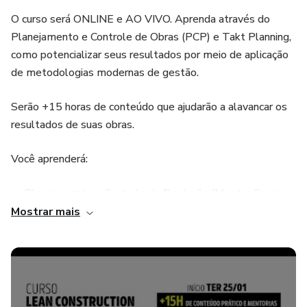
O curso será ONLINE e AO VIVO. Aprenda através do
Planejamento e Controle de Obras (PCP) e Takt Planning,
como potencializar seus resultados por meio de aplicação
de metodologias modernas de gestão.
Serão +15 horas de conteúdo que ajudarão a alavancar os
resultados de suas obras.
Você aprenderá:
>>Planejamento e Controle da Produção (Mentor Sergio
Kemmer)<<
Mostrar mais
- Sistema Lean de PCP vs Sistema de PCP Tradicional
- Práticas Lean de PCP