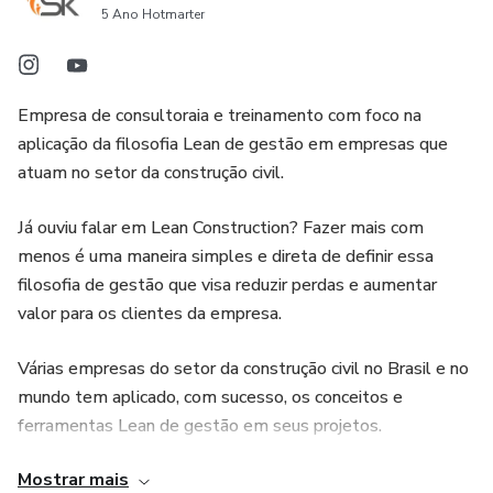
5 Ano Hotmarter
>>MENTORIA COLETIVA<<
- 1 sessão de mentoria (2h), após o curso, com Sergio
Empresa de consultoraia e treinamento com foco na
Kemmer
aplicação da filosofia Lean de gestão em empresas que
atuam no setor da construção civil.
- 1 sessão de mentoria (2h), após o curso, com Eduardo
Oliveira
Já ouviu falar em Lean Construction? Fazer mais com
menos é uma maneira simples e direta de definir essa
>>WORKSHOP PRÁTICO (Mentor Sergio Kemmer e
filosofia de gestão que visa reduzir perdas e aumentar
Alexandre Soares)<<
valor para os clientes da empresa.
- Jogo didático para consolidar os fundamentos Lean
Várias empresas do setor da construção civil no Brasil e no
apresentados durante as aulas
mundo tem aplicado, com sucesso, os conceitos e
ferramentas Lean de gestão em seus projetos.
Cronograma das aulas:
Mostrar mais
Planos confiáveis, menos perdas, maior produtividade,
As aulas de PCP e TAKT acontecerão sempre às terças e