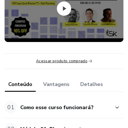
- Planejamento de Longo, Médio e Curto Prazos
- Planejamento de Fase
- Estruturação de Pacotes de Trabalho
- Dimensionamento de Equipes
- Passos para a aplicação da técnica de Linha de Balanço
Acessar produto comprado
- Classificação de recursos e programação de compras
Conteúdo
Vantagens
Detalhes
- Produção Protegida e Gestão de Restrições
- Critérios de qualidade para programação de serviços
01
Como esse curso funcionará?
- Técnica dos 5 Porquês