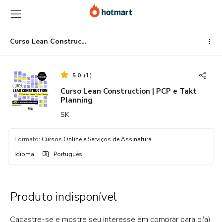
Ir
Ir
Ir
para
para
para
o
o
o
conteúdo
pagamento
rodapé
Curso Lean Construction | PCP e Takt Planning
principal
5.0
(
1
)
Curso Lean Construction | PCP e Takt
Planning
SK
Formato
:
Cursos Online e Serviços de Assinatura
Idioma
:
Português
Produto indisponível
Cadastre-se e mostre seu interesse em comprar para o(a)