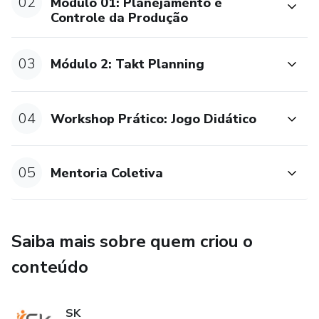
02
Módulo 01: Planejamento e
- Indicadores de Planejamento
Controle da Produção
- Rotinas de PCP
03
Módulo 2: Takt Planning
- Gestão visual do processo de PCP
>>Takt Planning (Mentor Eduardo Oliveira)<<
04
Workshop Prático: Jogo Didático
- Interface entre Sistema Last Planner™ e Takt Planning
05
Mentoria Coletiva
- Etapas do princípio do Takt
- Takt na construção
Saiba mais sobre quem criou o
- Exercício prático
conteúdo
- Desafios na aplicação do Takt Planning e como superá-
los
SK