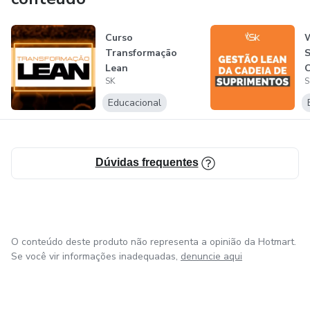
Vamos juntos TRANSFORMAR o setor da Construção
Civil?
Curso
Transformação
S
Lean
C
SK
S
Educacional
Dúvidas frequentes
O conteúdo deste produto não representa a opinião da Hotmart.
Se você vir informações inadequadas,
denuncie aqui