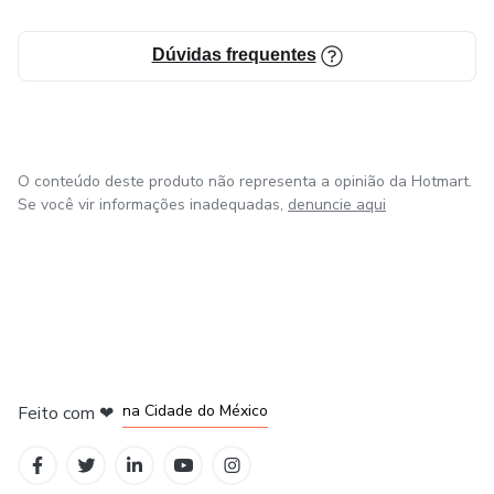
Dúvidas frequentes
O conteúdo deste produto não representa a opinião da Hotmart.
Se você vir informações inadequadas,
denuncie aqui
em Bogotá
em Amsterdam
em Madrid
na Cidade do México
Feito com
❤
em Belo Horizonte