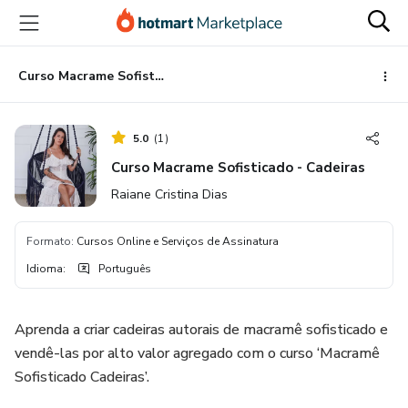
Ir
Ir
Ir
para
para
para
o
o
o
conteúdo
pagamento
rodapé
Curso Macrame Sofisticado - Cadeiras
principal
5.0
(
1
)
Curso Macrame Sofisticado - Cadeiras
Raiane Cristina Dias
Formato
:
Cursos Online e Serviços de Assinatura
Idioma
:
Português
Aprenda a criar cadeiras autorais de macramê sofisticado e
vendê-las por alto valor agregado com o curso ‘Macramê
Sofisticado Cadeiras’.