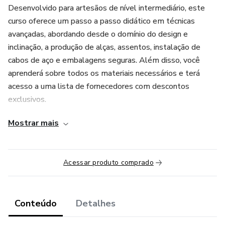
Desenvolvido para artesãos de nível intermediário, este
curso oferece um passo a passo didático em técnicas
avançadas, abordando desde o domínio do design e
inclinação, a produção de alças, assentos, instalação de
cabos de aço e embalagens seguras. Além disso, você
aprenderá sobre todos os materiais necessários e terá
acesso a uma lista de fornecedores com descontos
exclusivos.
Mostrar mais
Ao concluir, você estará preparado para se destacar como
um especialista em cadeiras de macramê, com criações que
agregam valor, segurança e exclusividade ao mercado.
Acessar produto comprado
Conteúdo
Detalhes