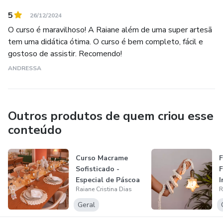
5
26/12/2024
O curso é maravilhoso! A Raiane além de uma super artesã
tem uma didática ótima. O curso é bem completo, fácil e
gostoso de assistir. Recomendo!
ANDRESSA
Outros produtos de quem criou esse
conteúdo
Curso Macrame
F
Sofisticado -
F
Especial de Páscoa
I
Raiane Cristina Dias
R
V
Geral