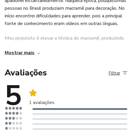
apaixonei instantaneamente. Naquela época, pouquíssimas
pessoas no Brasil produziam macramê para decoração. No
início encontrei dificuldades para aprender, pois a principal
fonte de conhecimento eram vídeos em outras línguas.
Meu propósito é elevar a técnica do macramê, produzindo
peças imponentes e sofisticadas, que transcendam sua
Mostrar mais
função básica e se tornem objetos de arte e admiração.
Após receber muitos pedidos, decidi compartilhar todo o
Avaliações
Filtrar
conhecimento que adquiri ao longo desses sete anos de
5
estudo e experimentação, de forma clara, desde técnicas
básicas até avançadas. Meu objetivo é inspirar e capacitar
outras pessoas a explorarem sua criatividade, destacando-
1 avaliações
se no mercado ao venderem produtos de alta qualidade.