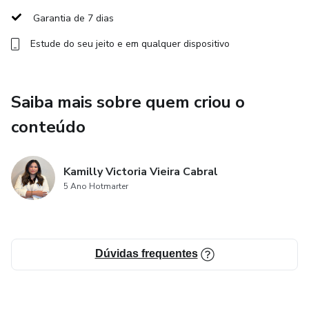
novas e realmente aproveitar ao máximo a vida!
Garantia de 7 dias
Estude do seu jeito e em qualquer dispositivo
A revista Forbes acabou de anunciar que o Marketing
Digital é um dos trabalhos freelancers mais bem
remunerados de 2023. Não há momento melhor para
Saiba mais sobre quem criou o
começar do que AGORA!
conteúdo
Kamilly Victoria Vieira Cabral
5 Ano Hotmarter
Dúvidas frequentes