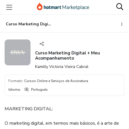
Ir
Ir
Ir
para
para
para
o
o
o
conteúdo
pagamento
rodapé
Curso Marketing Digital + Meu Acompanhamento
principal
Curso Marketing Digital + Meu
Acompanhamento
Kamilly Victoria Vieira Cabral
Formato
:
Cursos Online e Serviços de Assinatura
Idioma
:
Português
MARKETING DIGITAL:
O marketing digital, em termos mais básicos, é a arte de