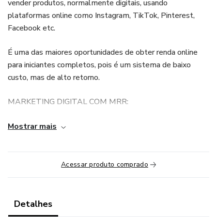
vender produtos, normalmente digitais, usando
plataformas online como Instagram, TikTok, Pinterest,
Facebook etc.
É uma das maiores oportunidades de obter renda online
para iniciantes completos, pois é um sistema de baixo
custo, mas de alto retorno.
MARKETING DIGITAL COM MRR:
Master Resell Rights significa que você tem o direito de
Mostrar mais
revender o produto digital como se fosse seu e ficar com
100% dos lucros de cada venda, Sem precisar de criar
nada.
Acessar produto comprado
Uma vez que você estabelece seus sistemas, você estará
gerando uma renda PASSIVA, o que significa mais tempo
Detalhes
para estar com sua família, viajar, experimentar coisas