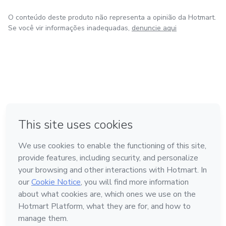
O conteúdo deste produto não representa a opinião da Hotmart.
Se você vir informações inadequadas,
denuncie aqui
em Bogotá
em Amsterdam
em Madrid
na Cidade do México
Feito com
❤
em Belo Horizonte
Conheça a Hotmart
Idioma
Português