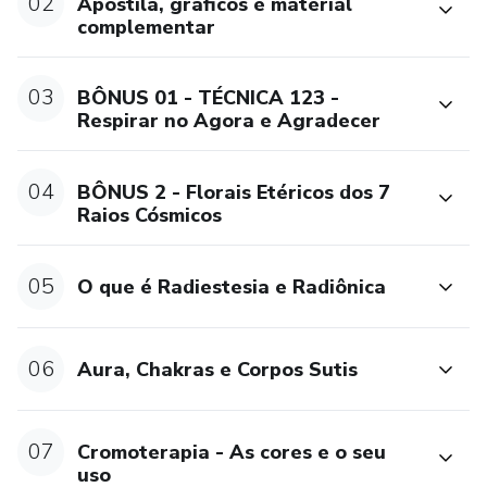
02
Apostila, gráficos e material
complementar
Veja abaixo todo o conteúdo programático e seja bem-
vindo(a) a esta maravilhosa egrégora!
03
BÔNUS 01 - TÉCNICA 123 -
Respirar no Agora e Agradecer
04
BÔNUS 2 - Florais Etéricos dos 7
Raios Cósmicos
05
O que é Radiestesia e Radiônica
06
Aura, Chakras e Corpos Sutis
07
Cromoterapia - As cores e o seu
uso