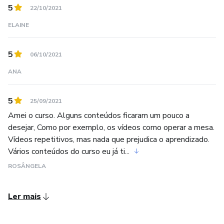
Fitoterápico, Reiki Tríade Arcanjos, Florais dos 7 Raios e
5
22/10/2021
Blindagem Heart & Pranic.
ELAINE
Sou filiada à ITR - International Therapists Registry, WTO
World Therapists e SLTM – Sociedade Livre de
5
06/10/2021
Terapeutas e Mestres - SLTM CTSL BR 00265 - ITR
ANA
INTERNATIONAL 14442 – WTO 1132
5
REDES SOCIAIS:
25/09/2021
Amei o curso. Alguns conteúdos ficaram um pouco a
YOUTUBE: Maluê Martinelli
desejar, Como por exemplo, os vídeos como operar a mesa.
Vídeos repetitivos, mas nada que prejudica o aprendizado.
Vários conteúdos do curso eu já ti...
FACEBOOK e INSTAGRAM: @maluemartinelli.xama
ROSÂNGELA
SITE: www.maluemartinelli.com
Ler mais
CANAL TELEGRAM: t.me/mulheresguardiasdalua