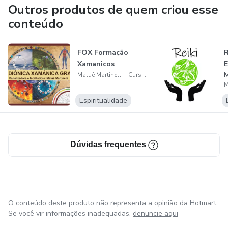
Whatsapp (11) 96649-2004
Outros produtos de quem criou esse
conteúdo
FOX Formação
R
Xamanicos
E
Maluê Martinelli - Cursos e Terapias
Espiritualidade
Dúvidas frequentes
O conteúdo deste produto não representa a opinião da Hotmart.
Se você vir informações inadequadas,
denuncie aqui