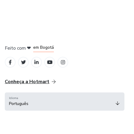
em Amsterdam
em Madrid
em Bogotá
Feito com
❤
em Belo Horizonte
na Cidade do México
Conheça a Hotmart
Idioma
Português