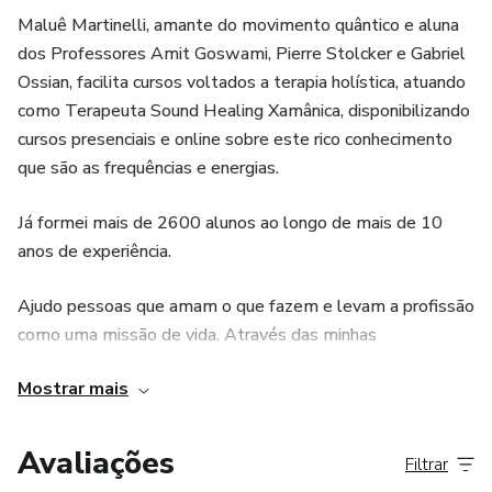
Maluê Martinelli, amante do movimento quântico e aluna
dos Professores Amit Goswami, Pierre Stolcker e Gabriel
Ossian, facilita cursos voltados a terapia holística, atuando
como Terapeuta Sound Healing Xamânica, disponibilizando
cursos presenciais e online sobre este rico conhecimento
que são as frequências e energias.
Já formei mais de 2600 alunos ao longo de mais de 10
anos de experiência.
Ajudo pessoas que amam o que fazem e levam a profissão
como uma missão de vida. Através das minhas
experiências compartilho com cada um, as técnicas e
Mostrar mais
conhecimentos que adquiri, para auxiliar no
desenvolvimento profissional e financeiro para que todos,
possam seguir o seu propósito ajudando o máximo de
Avaliações
Filtrar
pessoas possível.