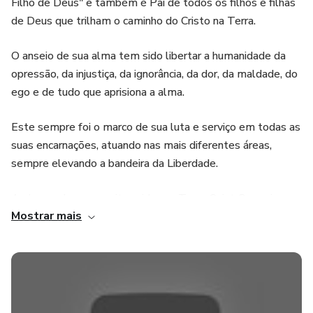
Filho de Deus" e também é Pai de todos os filhos e filhas
de Deus que trilham o caminho do Cristo na Terra.
O anseio de sua alma tem sido libertar a humanidade da
opressão, da injustiça, da ignorância, da dor, da maldade, do
ego e de tudo que aprisiona a alma.
Este sempre foi o marco de sua luta e serviço em todas as
suas encarnações, atuando nas mais diferentes áreas,
sempre elevando a bandeira da Liberdade.
Ao longo de suas muitas vidas na Terra, Saint Germain
Mostrar mais
elevou sua consciência, aprimorando e devolvendo as
qualidades do sétimo raio de energia cósmica, que são:
liberdade, justiça, alquimia, transmutação, profecia,
rejuvenescimento, oportunidade e perdão.
A Mesa Radiônica de Saint Germain é uma técnica utilizada