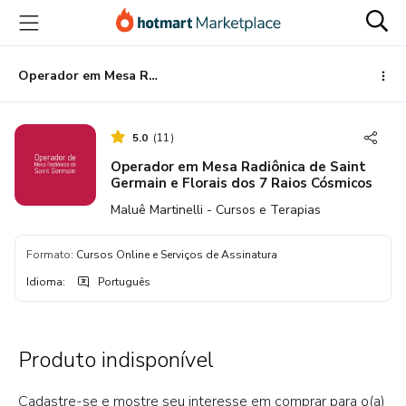
Ir
Ir
Ir
para
para
para
o
o
o
conteúdo
pagamento
rodapé
Operador em Mesa Radiônica de Saint Germain e Florais dos 7 Raios Cósmicos
principal
5.0
(
11
)
Operador em Mesa Radiônica de Saint
Germain e Florais dos 7 Raios Cósmicos
Maluê Martinelli - Cursos e Terapias
Formato
:
Cursos Online e Serviços de Assinatura
Idioma
:
Português
Produto indisponível
Cadastre-se e mostre seu interesse em comprar para o(a)