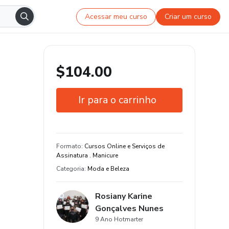
Acessar meu curso
Criar um curso
$104.00
Ir para o carrinho
Garantia de 7 dias
Estude do seu jeito e em qualquer
Formato
:
Cursos Online e Serviços de
dispositivo
Assinatura . Manicure
Categoria
:
Moda e Beleza
60 aula de conteúdo original
Rosiany Karine
Gonçalves Nunes
9 Ano Hotmarter