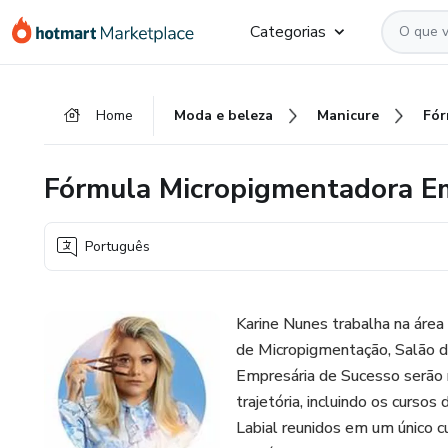
Ir
Ir
Ir
Categorias
para
para
para
o
o
o
conteúdo
pagamento
rodapé
Home
Moda e beleza
Manicure
principal
Fórmula Micropigmentadora Em
Português
Karine Nunes trabalha na área 
de Micropigmentação, Salão d
Empresária de Sucesso serão 
trajetória, incluindo os curs
Labial reunidos em um único cu