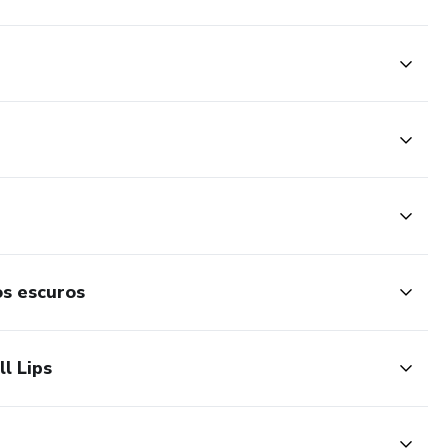
os escuros
l Lips