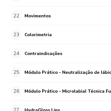
22
Movimentos
23
Colorimetria
24
Contraindicações
25
Módulo Prático - Neutralização de lábi
26
Módulo Prático - Microlabial Técnica Ful
27
HydraGloss Lips