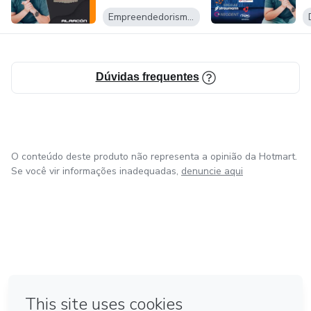
Empreendedorismo Digital
Dúvidas frequentes
O conteúdo deste produto não representa a opinião da Hotmart.
Se você vir informações inadequadas,
denuncie aqui
em Amsterdam
em Madrid
em Bogotá
Feito com
❤