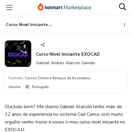
Ir
Ir
Ir
para
para
para
o
o
o
conteúdo
pagamento
rodapé
Curso Nivel Iniciante EXOCAD
principal
Curso Nivel Iniciante EXOCAD
Gabriel Andres Alarcon Garrido
Formato
:
Cursos Online e Serviços de Assinatura
Idioma
:
Português
Ola,tudo bem? Me chamo Gabriel Alarcón,tenho mais de
12 anos de experiencia no sistema Cad Cam,e com muito
orgulho venho trazer a voces o meu curso nivel iniciante no
EXOCAD.