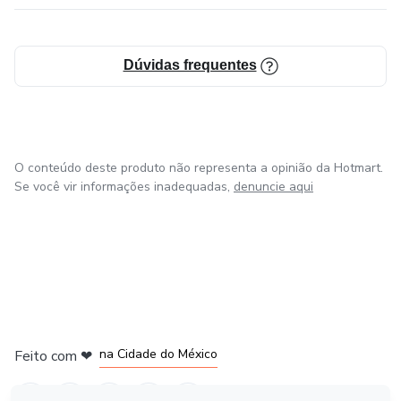
Dúvidas frequentes
O conteúdo deste produto não representa a opinião da Hotmart.
Se você vir informações inadequadas,
denuncie aqui
em Bogotá
em Amsterdam
em Madrid
na Cidade do México
Feito com
❤
em Belo Horizonte