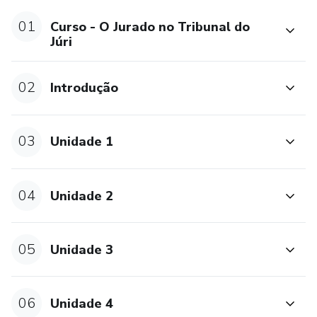
Estas são algumas questões colocadas no Curso “O Jurado
no Tribunal do Júri” e que irá proporcionar ao aluno um
01
Curso - O Jurado no Tribunal do
Júri
conhecimento sobre o processo no Tribunal do Júri.
02
Introdução
03
Unidade 1
04
Unidade 2
05
Unidade 3
06
Unidade 4