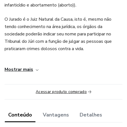
infanticídio e abortamento (aborto)).
O Jurado é o Juiz Natural da Causa, isto é, mesmo não
tendo conhecimento na área jurídica, os órgãos da
sociedade poderão indicar seu nome para participar no
Tribunal do Júri com a função de julgar as pessoas que
praticaram crimes dolosos contra a vida.
Como o Jurado é alistado pelo Juiz Presidente do Tribunal
Mostrar mais
do Júri para fazer parte do Conselho de Sentença, é
importante que saiba sobre a vestimenta a ser usada no
dia do julgamento, quanto tempo dura um julgamento,
Acessar produto comprado
como ocorrem os debates entre o Promotor de Justiça e o
Advogado de Defesa, pode o Jurado fazer perguntas as
testemunhas?, o que são quesitos?, o que ocorre na sala
secreta?, como o Jurado vota?.
Conteúdo
Vantagens
Detalhes