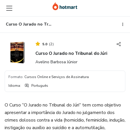
Ir
Ir
Ir
para
para
para
o
o
o
conteúdo
pagamento
rodapé
Curso O Jurado no Tribunal do Júri
principal
5.0
(
2
)
Curso O Jurado no Tribunal do Júri
Avelino Barbosa Júnior
Formato
:
Cursos Online e Serviços de Assinatura
Idioma
:
Português
O Curso “O Jurado no Tribunal do Júri” tem como objetivo
apresentar a importância do Jurado no julgamento dos
crimes dolosos contra a vida (homicídio, feminicídio, indução,
instigação ou auxílio ao suicídio e a automutilação,