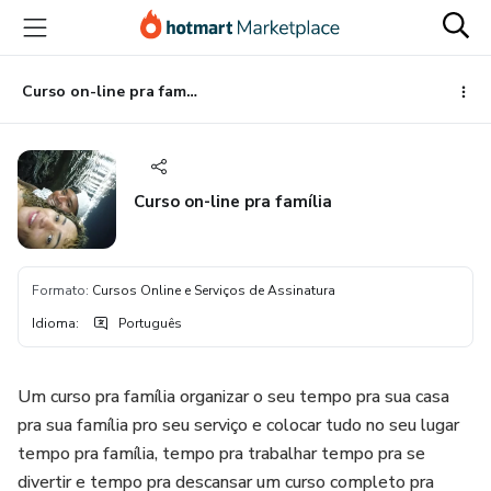
Ir
Ir
Ir
para
para
para
o
o
o
conteúdo
pagamento
rodapé
Curso on-line pra família
principal
Curso on-line pra família
Formato
:
Cursos Online e Serviços de Assinatura
Idioma
:
Português
Um curso pra família organizar o seu tempo pra sua casa
pra sua família pro seu serviço e colocar tudo no seu lugar
tempo pra família, tempo pra trabalhar tempo pra se
divertir e tempo pra descansar um curso completo pra