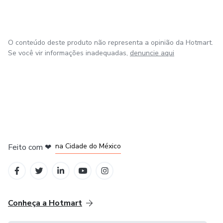
O conteúdo deste produto não representa a opinião da Hotmart.
Se você vir informações inadequadas,
denuncie aqui
em Bogotá
em Amsterdam
em Madrid
na Cidade do México
Feito com
❤
em Belo Horizonte
Conheça a Hotmart