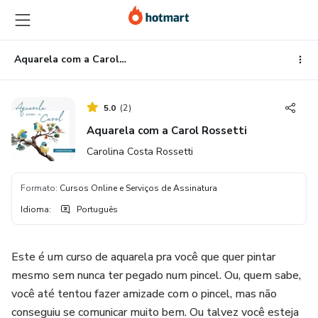
Ir
Ir
Ir
para
para
para
o
o
o
conteúdo
pagamento
rodapé
Aquarela com a Carol Rossetti
principal
5.0
(
2
)
Aquarela com a Carol Rossetti
Carolina Costa Rossetti
Formato
:
Cursos Online e Serviços de Assinatura
Idioma
:
Português
Este é um curso de aquarela pra você que quer pintar
mesmo sem nunca ter pegado num pincel. Ou, quem sabe,
você até tentou fazer amizade com o pincel, mas não
conseguiu se comunicar muito bem. Ou talvez você esteja