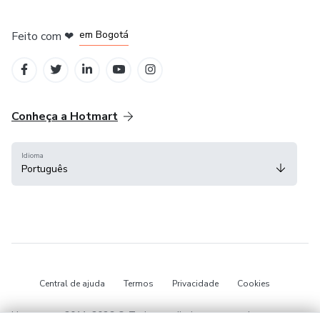
em Amsterdam
em Madrid
em Bogotá
Feito com
❤
em Belo Horizonte
na Cidade do México
Conheça a Hotmart
Idioma
Português
Central de ajuda
Termos
Privacidade
Cookies
Hotmart — 2011-2026 © Todos os direitos reservados.