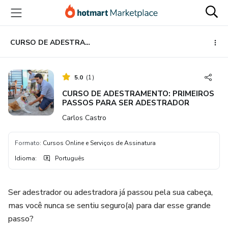
Ir
Ir
Ir
para
para
para
o
o
o
conteúdo
pagamento
rodapé
CURSO DE ADESTRAMENTO: PRIMEIROS PASSOS PARA SER ADESTRADOR
principal
5.0
(
1
)
CURSO DE ADESTRAMENTO: PRIMEIROS
PASSOS PARA SER ADESTRADOR
Carlos Castro
Formato
:
Cursos Online e Serviços de Assinatura
Idioma
:
Português
Ser adestrador ou adestradora já passou pela sua cabeça,
mas você nunca se sentiu seguro(a) para dar esse grande
passo?