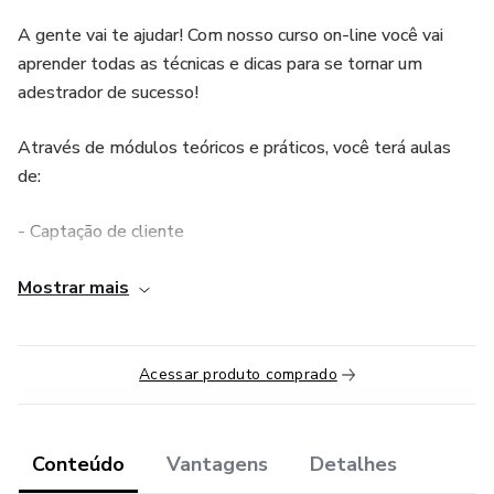
A gente vai te ajudar! Com nosso curso on-line você vai
aprender todas as técnicas e dicas para se tornar um
adestrador de sucesso!
Através de módulos teóricos e práticos, você terá aulas
de:
- Captação de cliente
- Planejamento das Aulas
Mostrar mais
- Xixi e Cocô Fora do Lugar
Acessar produto comprado
- Mordidas e Latidos em Excesso
- Ansiedade de Separação
Conteúdo
Vantagens
Detalhes