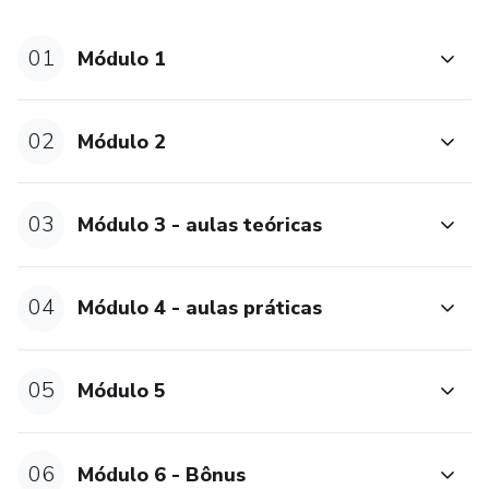
- Destruição
01
Módulo 1
- Problemas na Hora do Passeio/ Ensinando seu Cão a
Passear
02
Módulo 2
- Agressividade e Reatividade
- Coprofagia (ingestão de fezes)
03
Módulo 3 - aulas teóricas
- Pseudociese (gravidez psicológica)
04
Módulo 4 - aulas práticas
- Medos e Traumas
- Enriquecimento Ambiental
05
Módulo 5
- Dessensibilização
06
Módulo 6 - Bônus
- Socialização