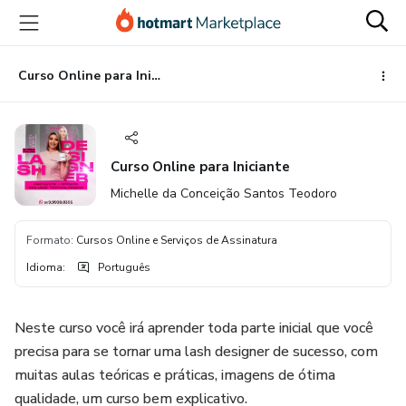
Ir
Ir
Ir
para
para
para
o
o
o
conteúdo
pagamento
rodapé
Curso Online para Iniciante
principal
Curso Online para Iniciante
Michelle da Conceição Santos Teodoro
Formato
:
Cursos Online e Serviços de Assinatura
Idioma
:
Português
Neste curso você irá aprender toda parte inicial que você
precisa para se tornar uma lash designer de sucesso, com
muitas aulas teóricas e práticas, imagens de ótima
qualidade, um curso bem explicativo.