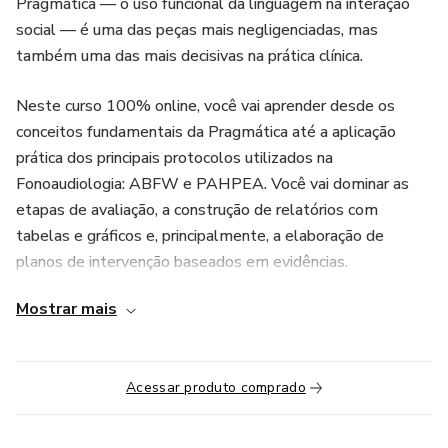
Pragmática — o uso funcional da linguagem na interação
social — é uma das peças mais negligenciadas, mas
também uma das mais decisivas na prática clínica.
Neste curso 100% online, você vai aprender desde os
conceitos fundamentais da Pragmática até a aplicação
prática dos principais protocolos utilizados na
Fonoaudiologia: ABFW e PAHPEA. Você vai dominar as
etapas de avaliação, a construção de relatórios com
tabelas e gráficos e, principalmente, a elaboração de
planos de intervenção baseados em evidências.
Mostrar mais
✅ O que você vai aprender?
• Fundamentos históricos da Pragmática e sua importância
clínica
Acessar produto comprado
• Linguagem e suas subunidades