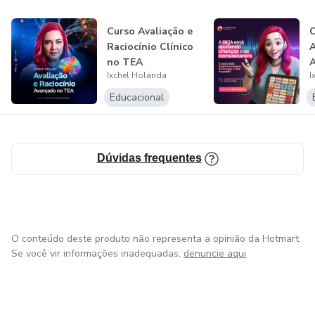
• Casos clínicos reais
Curso Avaliação e
Raciocínio Clínico
A
no TEA
A
🎓 Para quem é este curso?
Ixchel Holanda
I
p
Educacional
Fonoaudiólogos, e estudantes de fonoaudiologia que
desejam se aprofundar em avaliação e intervenção
pragmática com segurança e planejamento.
Dúvidas frequentes
📅 Acesso vitalicio.
📜 Certificação de 30 horas.
O conteúdo deste produto não representa a opinião da Hotmart.
Transforme sua prática clínica, garanta seu lugar!
Se você vir informações inadequadas,
denuncie aqui