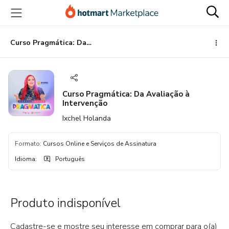
Ir
Ir
Ir
para
para
para
o
o
o
conteúdo
pagamento
rodapé
Curso Pragmática: Da Avaliação à Intervenção
principal
Curso Pragmática: Da Avaliação à
Intervenção
Ixchel Holanda
Formato
:
Cursos Online e Serviços de Assinatura
Idioma
:
Português
Produto indisponível
Cadastre-se e mostre seu interesse em comprar para o(a)