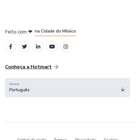
em Bogotá
em Amsterdam
em Madrid
na Cidade do México
Feito com
❤
em Belo Horizonte
Conheça a Hotmart
Idioma
Português