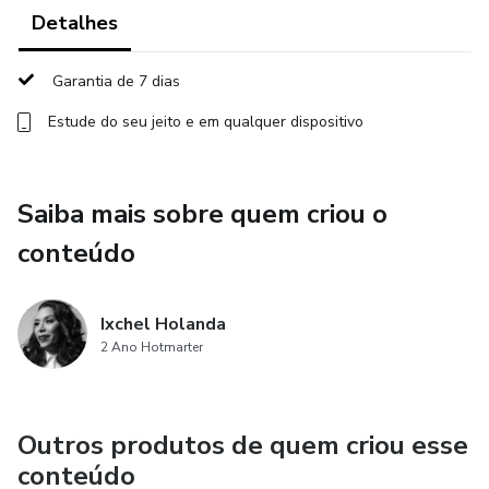
Detalhes
• Desenvolvimento infantil e pragmática
Garantia de 7 dias
• Aplicação do Protocolo ABFW – Pragmatismo na prática
Estude do seu jeito e em qualquer dispositivo
• Aplicação do PAHPEA e o uso do Pragmatic Profile
• Construção de tabelas, gráficos e relatórios
Saiba mais sobre quem criou o
conteúdo
• Planejamento terapêutico individualizado
💡 Diferenciais:
Ixchel Holanda
2 Ano Hotmarter
• Aulas teóricas e práticas
• Planilhas digitais exclusivas
Outros produtos de quem criou esse
conteúdo
• Modelos de relatório prontos para aplicar