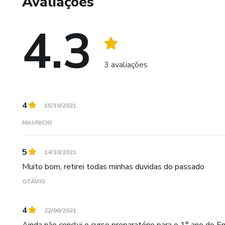
Avaliações
4.3
3 avaliações
4
15/10/2021
MAURICIO
5
14/10/2021
Muito bom, retirei todas minhas duvidas do passado
OTÁVIO
4
22/06/2021