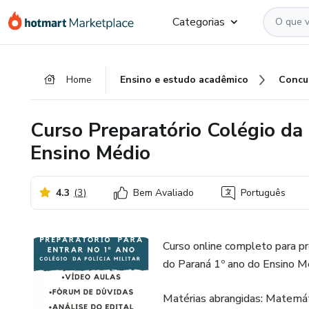
Ir
Ir
Ir
Categorias
para
para
para
o
o
o
conteúdo
pagamento
rodapé
Home
Ensino e estudo acadêmico
Concu
principal
Curso Preparatório Colégio da 
Ensino Médio
4.3
(
3
)
Bem Avaliado
Português
Curso online completo para pr
do Paraná 1º ano do Ensino M
Matérias abrangidas: Matemátic