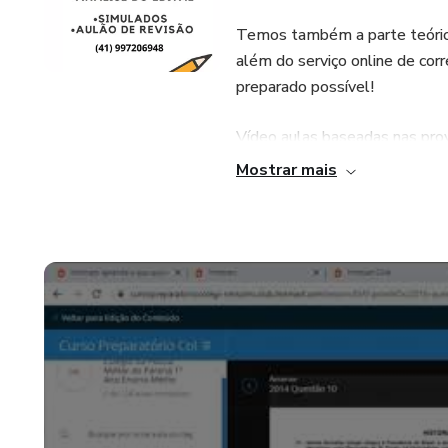
Temos também a parte teóric
além do serviço online de cor
preparado possível!
Vídeo aulas baseadas nas prov
Mostrar mais
Como muitos candidatos que
processo seletivo do IFPR, es
principais questões dos últim