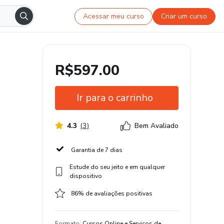
Acessar meu curso
Criar um curso
R$597.00
Ir para o carrinho
4.3
(
3
)
Bem Avaliado
Garantia de 7 dias
Estude do seu jeito e em qualquer
dispositivo
86% de avaliações positivas
Formato
:
Cursos Online e Serviços de