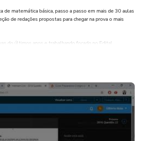
a de matemática básica, passo a passo em mais de 30 aulas
reção de redações propostas para chegar na prova o mais
as do últimos anos e trabalhando focado no Edital.
 prestam para o CPM acabam prestando também para o
tamos disponibilizando gratuitamente a resolução das
os processos do IFPR.