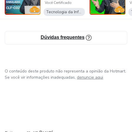
Você Certificado
V
CLF-C02
Tecnologia da Informação
Dúvidas frequentes
O conteúdo deste produto não representa a opinião da Hotmart.
Se você vir informações inadequadas,
denuncie aqui
em Amsterdam
em Madrid
em Bogotá