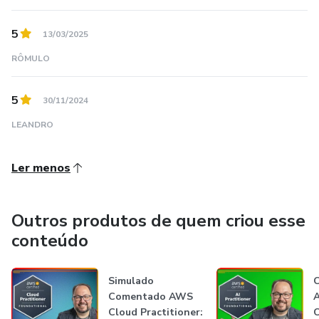
5
13/03/2025
RÔMULO
5
30/11/2024
LEANDRO
Ler menos
Outros produtos de quem criou esse
conteúdo
Simulado
C
Comentado AWS
A
Cloud Practitioner:
C