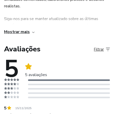
realistas.
Siga-nos para se manter atualizado sobre as últimas
tendências e desenvolvimentos em computação em
Mostrar mais
nuvem e descubra como podemos ajudá-lo a alcançar seus
objetivos na carreira em nuvem AWS!
Avaliações
Filtrar
5
5 avaliações
5
15/11/2025