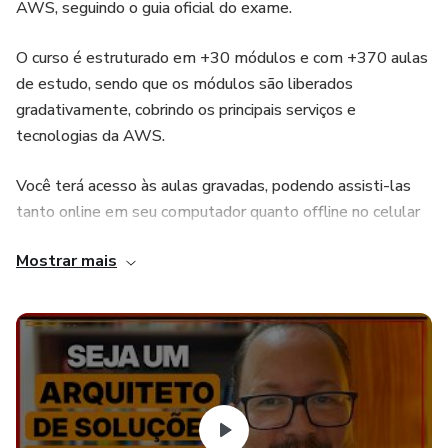
AWS, seguindo o guia oficial do exame.
O curso é estruturado em +30 módulos e com +370 aulas
de estudo, sendo que os módulos são liberados
gradativamente, cobrindo os principais serviços e
tecnologias da AWS.
Você terá acesso às aulas gravadas, podendo assisti-las
tanto online em seu computador quanto offline no celular
ou tablet, usando o aplicativo da Hotmart.
Mostrar mais
As aulas são diretas ao ponto, sem abrir mão do conteúdo
teórico do exame.
Utilizo uma abordagem prática nos laboratórios, técnicas
de memorização, palavras-chave e quizzes ao final de cada
módulo, para garantir que você assimile o conteúdo e
consolide o conhecimento em cada etapa.