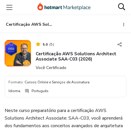
Ir
Ir
Ir
para
para
para
o
o
o
conteúdo
pagamento
rodapé
Certificação AWS Solutions Architect Associate SAA-C03 (2026)
principal
5.0
(
5
)
Certificação AWS Solutions Architect
Associate SAA-C03 (2026)
Você Certificado
Formato
:
Cursos Online e Serviços de Assinatura
Idioma
:
Português
Neste curso preparatório para a certificação AWS
Solutions Architect Associate: SAA-C03, você aprenderá
dos fundamentos aos conceitos avançados de arquitetura