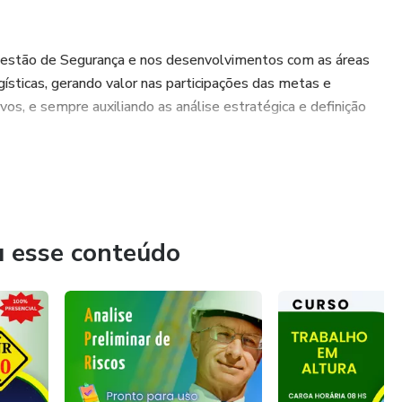
 Gestão de Segurança e nos desenvolvimentos com as áreas
ogísticas, gerando valor nas participações das metas e
os, e sempre auxiliando as análise estratégica e definição
undar a própria Empresa a MD-CONSULTORIA e TREINAMENTOS
 mundo coorporativo, mercado de trabalho englobando
u esse conteúdo