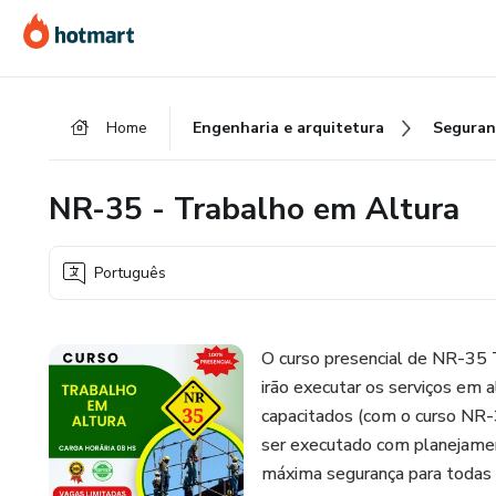
Ir
Ir
Ir
para
para
para
o
o
o
conteúdo
pagamento
rodapé
Home
Engenharia e arquitetura
Seguran
principal
NR-35 - Trabalho em Altura
Português
O curso presencial de NR-35 T
irão executar os serviços em 
capacitados (com o curso NR
ser executado com planejament
máxima segurança para todas 