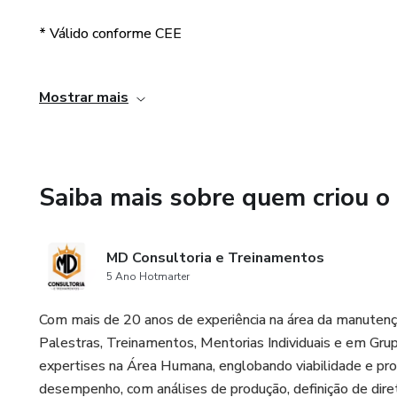
* Válido conforme CEE
* Certificado com Responsáveis Técnicos
Mostrar mais
* Orçamento Personalizado
* Gerenciamento Administrativo
Saiba mais sobre quem criou o
* Conforme Norma Regulamentadora nº 1
MD Consultoria e Treinamentos
* Prático, simples e objetivo
5 Ano Hotmarter
* Personalização do Certificado
Com mais de 20 anos de experiência na área da manutenç
Palestras, Treinamentos, Mentorias Individuais e em Gru
* 100% dos funcionários aprovados
expertises na Área Humana, englobando viabilidade e pro
desempenho, com análises de produção, definição de diret