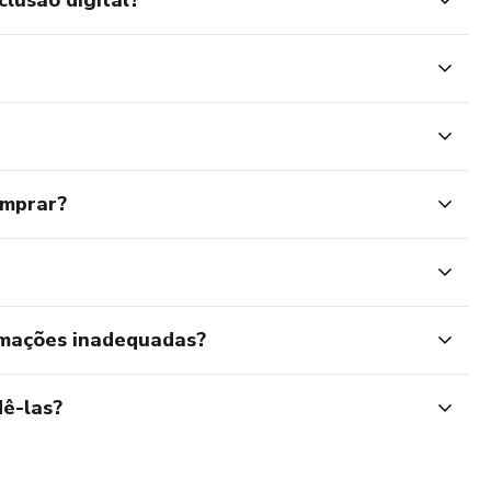
omprar?
rmações inadequadas?
ê-las?