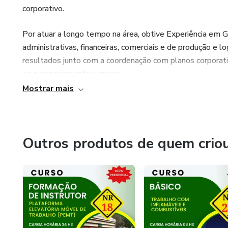
* Descontos para Equipe de Funcionários
corporativo.
Por atuar a longo tempo na área, obtive Experiência em
administrativas, financeiras, comerciais e de produção e l
resultados junto com a coordenação com planos corporativ
de posicionamento humano.
Mostrar mais
O sonho foi no ano de 2015, que surge a ideia de f
que surgiu para contribuir positivamente no competitivo
viabilidade e rentabilidade profissional aos clientes.
Outros produtos de quem crio