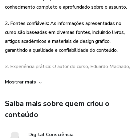
conhecimento completo e aprofundado sobre o assunto.
2. Fontes confiáveis: As informações apresentadas no
curso são baseadas em diversas fontes, incluindo livros,
artigos acadêmicos e materiais de design gráfico,
garantindo a qualidade e confiabilidade do conteúdo.
3. Experiência prática: O autor do curso, Eduardo Machado,
possui experiência pessoal no mercado financeiro, o que
Mostrar mais
traz uma perspectiva real e prática para o conteúdo
apresentado.
Saiba mais sobre quem criou o
4. Abordagem didática e acessível: O curso foi
conteúdo
desenvolvido de forma didática e acessível, tornando-o
ideal para investidores de todos os níveis de
Digital Consciência
conhecimento. Os conceitos são explicados de maneira