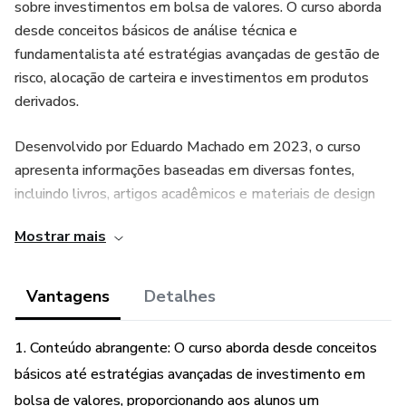
sobre investimentos em bolsa de valores. O curso aborda
desde conceitos básicos de análise técnica e
fundamentalista até estratégias avançadas de gestão de
risco, alocação de carteira e investimentos em produtos
derivados.
Desenvolvido por Eduardo Machado em 2023, o curso
apresenta informações baseadas em diversas fontes,
incluindo livros, artigos acadêmicos e materiais de design
gráfico, bem como a experiência pessoal do autor no
Mostrar mais
mercado financeiro.
Com uma abordagem didática e acessível, este curso é
Vantagens
Detalhes
ideal para investidores que desejam maximizar seus lucros
a longo prazo e obter resultados consistentes no mercado
1. Conteúdo abrangente: O curso aborda desde conceitos
de ações. Aproveite esta oportunidade única e invista em
básicos até estratégias avançadas de investimento em
seu futuro financeiro com o curso de investimento em
bolsa de valores, proporcionando aos alunos um
bolsa de valores com técnicas avançadas.