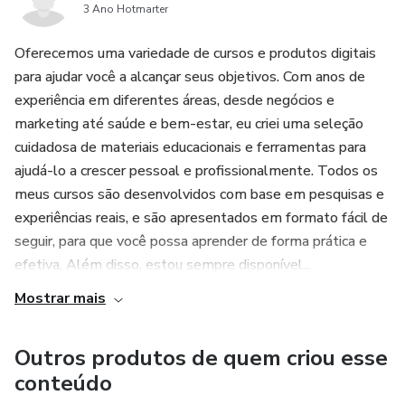
3 Ano Hotmarter
clara e objetiva, facilitando o aprendizado.
Oferecemos uma variedade de cursos e produtos digitais
5. Resultados consistentes: O curso tem como objetivo
para ajudar você a alcançar seus objetivos. Com anos de
ajudar os investidores a maximizar seus lucros a longo
experiência em diferentes áreas, desde negócios e
prazo e obter resultados consistentes no mercado de
marketing até saúde e bem-estar, eu criei uma seleção
cuidadosa de materiais educacionais e ferramentas para
ações. As técnicas avançadas de gestão de risco, alocação
ajudá-lo a crescer pessoal e profissionalmente. Todos os
de carteira e investimentos em produtos derivados
meus cursos são desenvolvidos com base em pesquisas e
ensinadas no curso são fundamentais para alcançar esse
experiências reais, e são apresentados em formato fácil de
objetivo.
seguir, para que você possa aprender de forma prática e
efetiva. Além disso, estou sempre disponível...
Mostrar mais
Outros produtos de quem criou esse
conteúdo