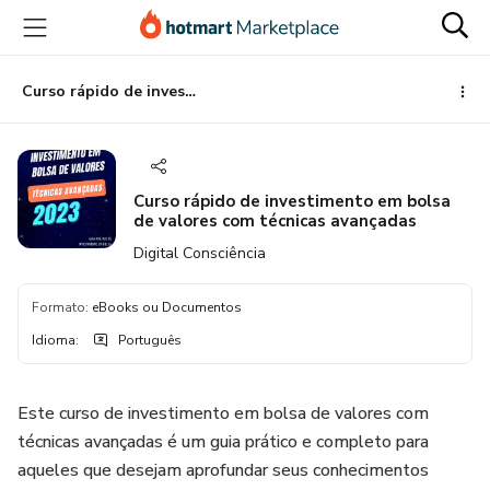
Ir
Ir
Ir
para
para
para
o
o
o
conteúdo
pagamento
rodapé
Curso rápido de investimento em bolsa de valores com técnicas avançadas
principal
Curso rápido de investimento em bolsa
de valores com técnicas avançadas
Digital Consciência
Formato
:
eBooks ou Documentos
Idioma
:
Português
Este curso de investimento em bolsa de valores com
técnicas avançadas é um guia prático e completo para
aqueles que desejam aprofundar seus conhecimentos