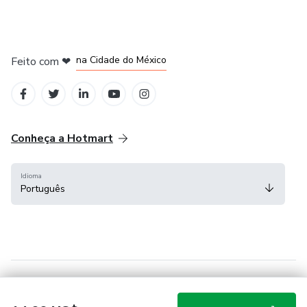
em Bogotá
em Amsterdam
em Madrid
na Cidade do México
Feito com
❤
em Belo Horizonte
Conheça a Hotmart
Idioma
Português
Central de ajuda
Termos
Privacidade
Cookies