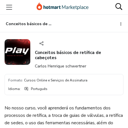
Ir
Ir
Ir
para
para
para
o
o
o
conteúdo
pagamento
rodapé
Conceitos básicos de retífica de cabeçotes
principal
Conceitos básicos de retífica de
cabeçotes
Carlos Henrique schwertner
Formato
:
Cursos Online e Serviços de Assinatura
Idioma
:
Português
No nosso curso, você aprenderá os fundamentos dos
processos de retífica, a troca de guias de válvulas, a retífica
de sedes, o uso das ferramentas necessárias, além do