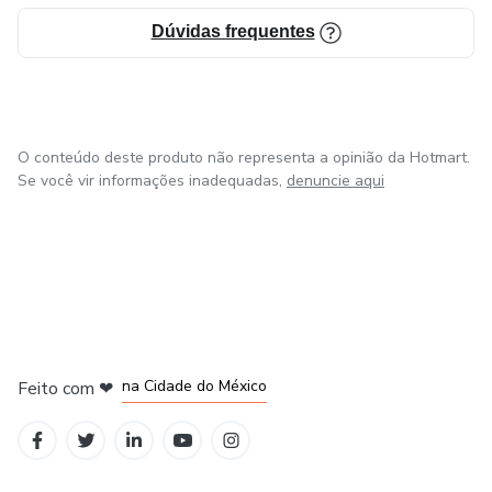
Dúvidas frequentes
O conteúdo deste produto não representa a opinião da Hotmart.
Se você vir informações inadequadas,
denuncie aqui
em Bogotá
em Amsterdam
em Madrid
na Cidade do México
Feito com
❤
em Belo Horizonte