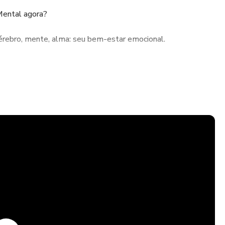
Mental agora?
cérebro, mente, alma: seu bem-estar emocional.
o anda a saúde do seu cérebro diante dos muitos desafios da
ital?
 Sem foco? Sem vitalidade para sonhar e implementar seus
andemia, muitas noites de sono ruim e hábitos caóticos,
se curso online é a resposta: um guia assertivo sabe?
ção. Aprenda a dormir melhor e usar o sono como sua maior