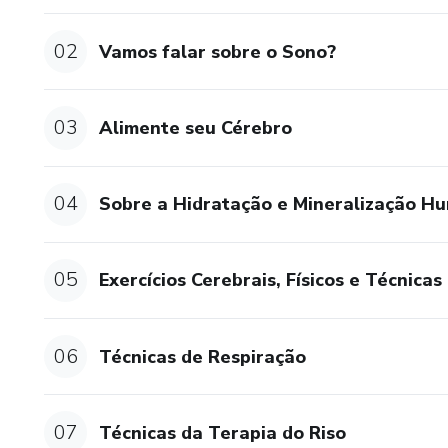
O que você leva:
02
Vamos falar sobre o Sono?
✅ 8 módulos completos
✅ 100% online
03
Alimente seu Cérebro
✅ Acesso imediato e válido p
04
Sobre a Hidratação e Mineralização H
✅ Certificado de conclusão
✅ Garantia de 7 dias
05
Exercícios Cerebrais, Físicos e Técnica
Chegou a hora de cuidar de vo
06
Técnicas de Respiração
Dê ao seu cérebro e saúde men
07
Técnicas da Terapia do Riso