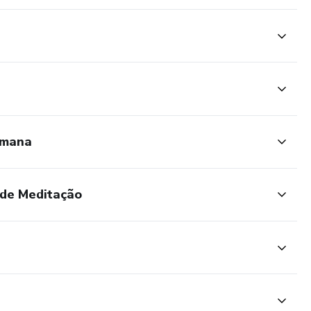
or 2 anos
umana
s de Meditação
cê — por dentro e por fora.
tal o carinho que ele merece e transforme sua vida.