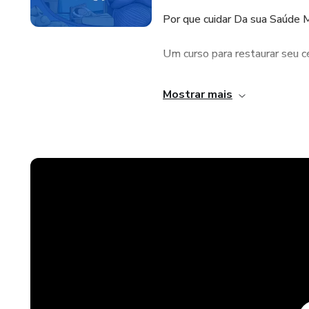
Por que cuidar Da sua Saúde 
Um curso para restaurar seu 
Você já parou para pensar com
Mostrar mais
vida moderna e altamente dig
Está dormindo mal? Ansioso?
sonhos?
Depois de anos de estresse, p
nosso Ser pede socorro — e es
O que você vai aprender:
🔹 Sono: o portal da restaura
fonte de saúde.