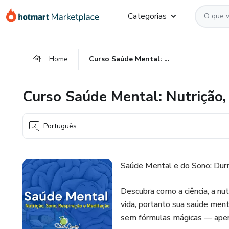
Ir
Ir
Ir
Categorias
para
para
para
o
o
o
conteúdo
pagamento
rodapé
Home
Curso Saúde Mental: Nutrição, Sono, Respiração e Meditação
principal
Curso Saúde Mental: Nutrição,
Português
Saúde Mental e do Sono: Dur
Descubra como a ciência, a nu
vida, portanto sua saúde men
sem fórmulas mágicas — apena