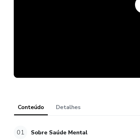
🔹 Respiração e Meditação: o 
Reduza a ansiedade, cultive ca
🔹 Emoções: sentir com consc
🔹 Alimentação e Hidratação: 
receitas que protegem e rest
🔹 Corpo em movimento, mente
recupere a alegria com prátic
🎁 BÔNUS EXCLUSIVO!
Conteúdo
Detalhes
Ao se inscrever, você recebe 
HOTFLIZ, com acesso a mais 
01
Sobre Saúde Mental