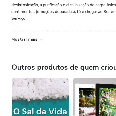
desintoxicação, a purificação e alcalinização do corpo físic
sentimentos (emoções depuradas), fé e chegar ao Ser em h
SerViço!
Sua terceira proposta, integrada com as anteriores, é p
(entre eles o limão e a linhaça), ainda muito baixos, quan
Mostrar mais
ecomedicina.
Conceição Trucom é Bacharel em Química (UFRJ/RJ 1977), c
temas voltados para a alimentação natural, qualidade de
Outros produtos de quem crio