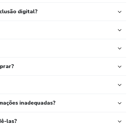
clusão digital?
mprar?
rmações inadequadas?
ê-las?