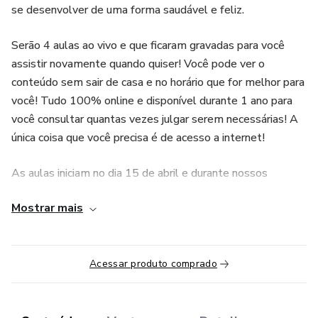
se desenvolver de uma forma saudável e feliz.
Serão 4 aulas ao vivo e que ficaram gravadas para você
assistir novamente quando quiser! Você pode ver o
conteúdo sem sair de casa e no horário que for melhor para
você! Tudo 100% online e disponível durante 1 ano para
você consultar quantas vezes julgar serem necessárias! A
única coisa que você precisa é de acesso a internet!
As aulas iniciam no dia 15 de abril e durante nossos
encontros eu vou te ensinar tudo sobre temperamentos e
Mostrar mais
como usar essa ferramenta na educação do seu filho!
Às vezes mesmo sabendo a ferramenta e as técnicas para
aplicar, você não consegue fazer isso de forma natural
Acessar produto comprado
devido aos traumas da infância e padrão de repetição,
criança ferida. Por isso, vou dar de bônus uma sessão de