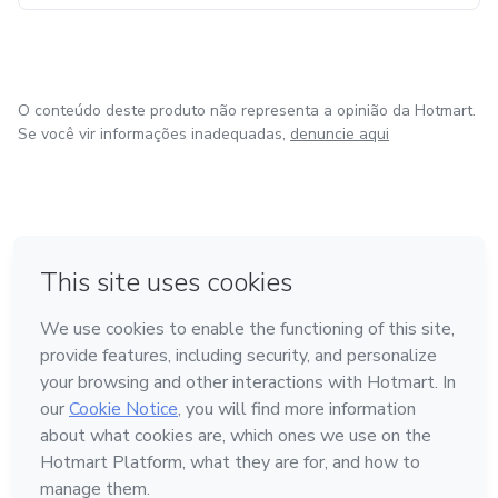
O conteúdo deste produto não representa a opinião da Hotmart.
Se você vir informações inadequadas,
denuncie aqui
em Bogotá
em Amsterdam
em Madrid
na Cidade do México
Feito com
❤
em Belo Horizonte
Conheça a Hotmart