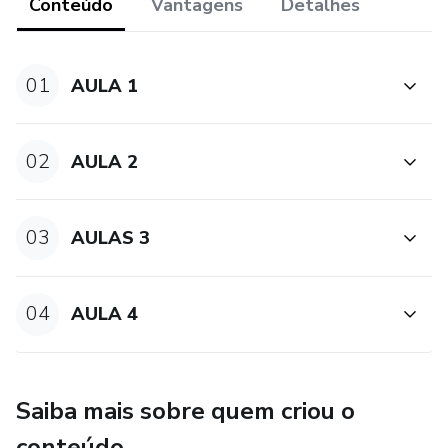
PNL com hipnose para liberar os seus bloqueios mentais.
Conteúdo
Vantagens
Detalhes
01
AULA 1
02
AULA 2
03
AULAS 3
04
AULA 4
Saiba mais sobre quem criou o
conteúdo