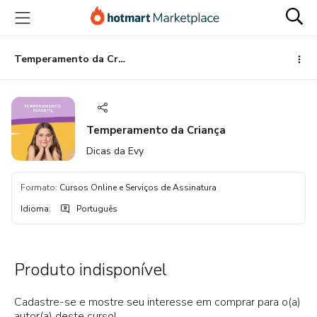
Ir
Ir
Ir
para
para
para
o
o
o
conteúdo
pagamento
rodapé
Temperamento da Criança
principal
Temperamento da Criança
Dicas da Evy
Formato
:
Cursos Online e Serviços de Assinatura
Idioma
:
Português
Produto indisponível
Cadastre-se e mostre seu interesse em comprar para o(a)
autor(a) deste curso!