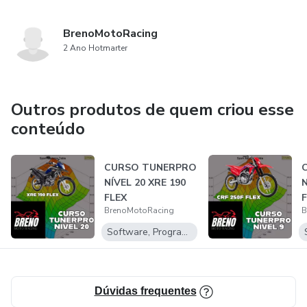
BrenoMotoRacing
2 Ano Hotmarter
Outros produtos de quem criou esse
conteúdo
CURSO TUNERPRO
NÍVEL 20 XRE 190
N
FLEX
BrenoMotoRacing
B
Software, Programas para baixar
Dúvidas frequentes