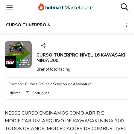
Ir
Ir
Ir
para
para
para
o
o
o
conteúdo
pagamento
rodapé
CURSO TUNERPRO NÍVEL 16 KAWASAKI NINJA 300
principal
CURSO TUNERPRO NÍVEL 16 KAWASAKI
NINJA 300
BrenoMotoRacing
Formato
:
Cursos Online e Serviços de Assinatura
Idioma
:
Português
NESSE CURSO ENSINAMOS COMO ABRIR E
MODIFICAR UM ARQUIVO DE KAWASAKI NINJA 300
TODOS OS ANOS, MODIFICAÇÕES DE COMBUSTIVEL