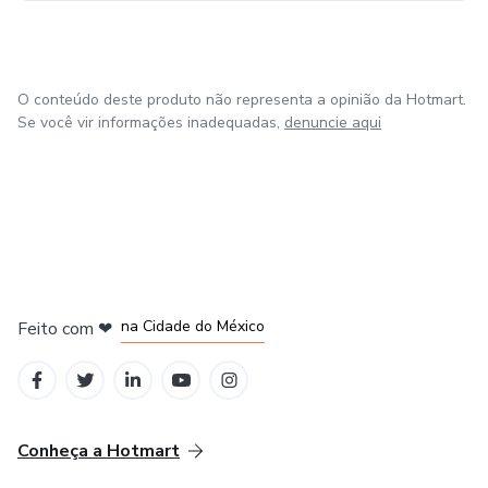
O conteúdo deste produto não representa a opinião da Hotmart.
Se você vir informações inadequadas,
denuncie aqui
em Bogotá
em Amsterdam
em Madrid
na Cidade do México
Feito com
❤
em Belo Horizonte
Conheça a Hotmart