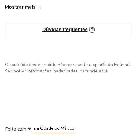
Mostrar mais
Dúvidas frequentes
O conteúdo deste produto não representa a opinião da Hotmart.
Se você vir informações inadequadas,
denuncie aqui
em Bogotá
em Amsterdam
em Madrid
na Cidade do México
Feito com
❤
em Belo Horizonte