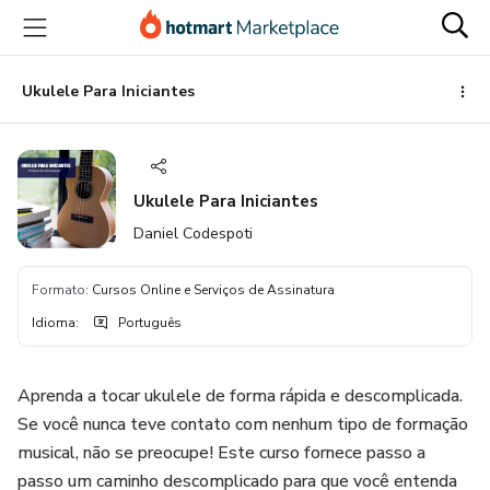
Ir
Ir
Ir
para
para
para
o
o
o
conteúdo
pagamento
rodapé
Ukulele Para Iniciantes
principal
Ukulele Para Iniciantes
Daniel Codespoti
Formato
:
Cursos Online e Serviços de Assinatura
Idioma
:
Português
Aprenda a tocar ukulele de forma rápida e descomplicada.
Se você nunca teve contato com nenhum tipo de formação
musical, não se preocupe! Este curso fornece passo a
passo um caminho descomplicado para que você entenda