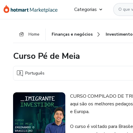
Ir
Ir
Ir
Categorias
para
para
para
o
o
o
conteúdo
pagamento
rodapé
Home
Finanças e negócios
Investimento
principal
Curso Pé de Meia
Português
CURSO COMPILADO DE TRECHO
aqui são os melhores pedaços
e Europa.
O curso é voltado para Brasile