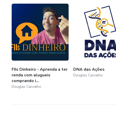
FIIs Dinheiro - Aprenda a ter
DNA das Ações
renda com alugueis
Douglas Carvalho
comprando i...
Douglas Carvalho