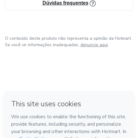
Dúvidas frequentes
O conteúdo deste produto não representa a opinião da Hotmart.
Se você vir informações inadequadas,
denuncie aqui
em Bogotá
em Amsterdam
em Madrid
na Cidade do México
Feito com
❤
em Belo Horizonte
Conheça a Hotmart