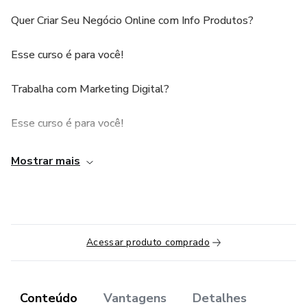
Quer Criar Seu Negócio Online com Info Produtos?
Esse curso é para você!
Trabalha com Marketing Digital?
Esse curso é para você!
Quer Fazer Renda Extra vendendo na Internet?
Mostrar mais
Esse curso é para você!
Precisa de Produtos Digitais para Dar Como Bônus no Seu
Acessar produto comprado
Treinamento?
Esse curso é para você!
Conteúdo
Vantagens
Detalhes