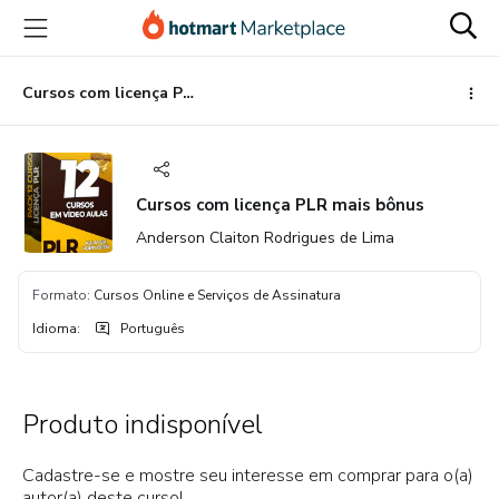
Ir
Ir
Ir
para
para
para
o
o
o
conteúdo
pagamento
rodapé
Cursos com licença PLR mais bônus
principal
Cursos com licença PLR mais bônus
Anderson Claiton Rodrigues de Lima
Formato
:
Cursos Online e Serviços de Assinatura
Idioma
:
Português
Produto indisponível
Cadastre-se e mostre seu interesse em comprar para o(a)
autor(a) deste curso!