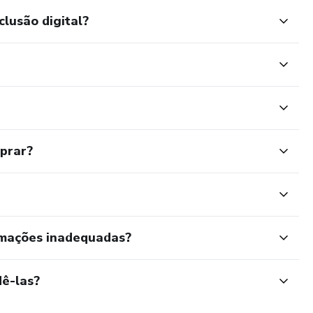
clusão digital?
mprar?
rmações inadequadas?
ê-las?