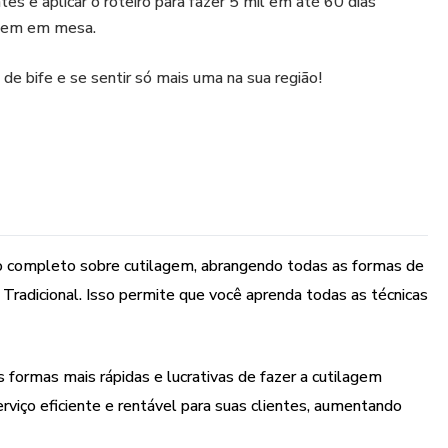
tes e aplicar o roteiro para fazer 5 mil em até 60 dias
agem em mesa.
de bife e se sentir só mais uma na sua região!
o completo sobre cutilagem, abrangendo todas as formas de
 Tradicional. Isso permite que você aprenda todas as técnicas
as formas mais rápidas e lucrativas de fazer a cutilagem
rviço eficiente e rentável para suas clientes, aumentando