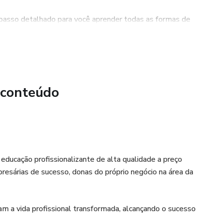
 passo detalhado para você aprender todas as formas de
adquira as habilidades necessárias para realizar uma
problemas comuns.
tem a liberdade de escolher qual forma de cutilagem deseja
 preferências e necessidades individuais de cada cliente,
 conteúdo
educação profissionalizante de alta qualidade a preço
resárias de sucesso, donas do próprio negócio na área da
am a vida profissional transformada, alcançando o sucesso