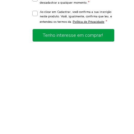
*
descadastrar a qualquer momento.
Ao clicar em Cadastrar, você confirma a sua inscrição
neste produto. Você, igualmente, confirma que leu, e
*
entendeu os termos da
Política de Privacidade
Tenho interesse em comprar!