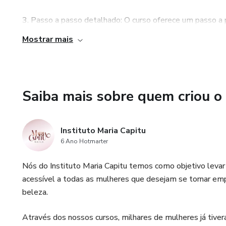
3. Passo a passo detalhado: O curso oferece um passo a
cutilagem. Isso facilita o aprendizado e permite que você 
Mostrar mais
cutilagem perfeita, evitando retiradas de bife e outros 
4. Escolha personalizada: Com o Master Cutilagem, você 
usar nas suas clientes. Isso permite que você se adapte às
Saiba mais sobre quem criou o
oferecendo um serviço personalizado e de qualidade.
Instituto Maria Capitu
6 Ano Hotmarter
Nós do Instituto Maria Capitu temos como objetivo levar 
acessível a todas as mulheres que desejam se tornar emp
beleza.
Através dos nossos cursos, milhares de mulheres já tiver