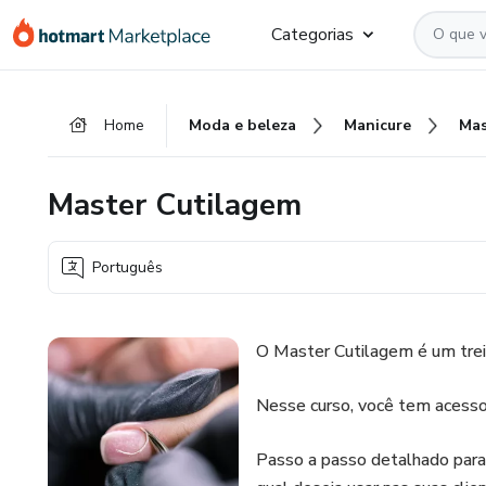
Ir
Ir
Ir
Categorias
para
para
para
o
o
o
conteúdo
pagamento
rodapé
Home
Moda e beleza
Manicure
Mas
principal
Master Cutilagem
Português
O Master Cutilagem é um tre
Nesse curso, você tem acesso 
Passo a passo detalhado para