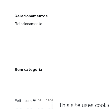
Relacionamentos
Relacionamento
Sem categoria
em Bogotá
em Amsterdam
em Madrid
na Cidade do México
Feito com
❤
em Belo Horizonte