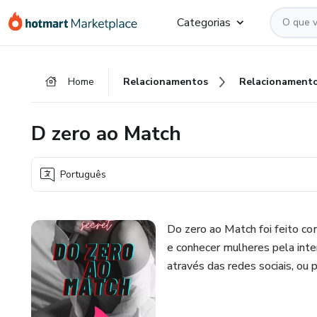
Ir
Ir
Ir
Categorias
para
para
para
o
o
o
conteúdo
pagamento
rodapé
Home
Relacionamentos
Relacionament
principal
D zero ao Match
Português
Do zero ao Match foi feito co
e conhecer mulheres pela inte
através das redes sociais, ou