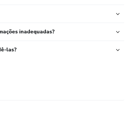
rmações inadequadas?
ê-las?