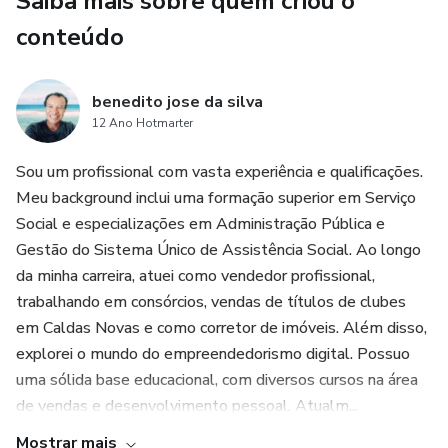
Saiba mais sobre quem criou o
✔ Como o desgaste emocional afeta mente, corpo e
conteúdo
relacionamentos
✔ Estratégias práticas para fortalecer sua saúde emocional
benedito jose da silva
12 Ano Hotmarter
✔ Como desenvolver mais equilíbrio emocional no
Sou um profissional com vasta experiência e qualificações.
cotidiano
Meu background inclui uma formação superior em Serviço
Social e especializações em Administração Pública e
✔ Caminhos possíveis para melhorar sua qualidade de vida
Gestão do Sistema Único de Assistência Social. Ao longo
da minha carreira, atuei como vendedor profissional,
Conteúdo especial sobre:
trabalhando em consórcios, vendas de títulos de clubes
Saúde emocional
em Caldas Novas e como corretor de imóveis. Além disso,
explorei o mundo do empreendedorismo digital. Possuo
Ansiedade e desgaste mental
uma sólida base educacional, com diversos cursos na área
de vendas e desenvolvimento pessoal. Atualm...
Burnout doméstico
Mostrar mais