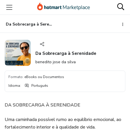
Ir
Ir
Ir
para
para
para
o
o
o
conteúdo
pagamento
rodapé
Da Sobrecarga à Serenidade
principal
Da Sobrecarga à Serenidade
benedito jose da silva
Formato
:
eBooks ou Documentos
Idioma
:
Português
DA SOBRECARGA À SERENIDADE
Uma caminhada possível rumo ao equilíbrio emocional, ao
fortalecimento interior e à qualidade de vida.