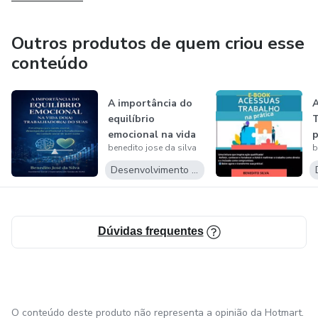
Inteligência emocional
Outros produtos de quem criou esse
Autocuidado emocional
conteúdo
Fortalecimento interior
A importância do
equilíbrio
BÔNUS EXCLUSIVOS:
emocional na vida
p
benedito jose da silva
b
do(a) trabalha...
E-book “ChatGPT na Prática para Iniciantes”
Desenvolvimento Pessoal
Guia Prático de Apoio ao Autocuidado Emocional
Dúvidas frequentes
Este material foi construído a partir de conhecimento
técnico, experiência profissional e vivências reais de
superação do autor.
Talvez esta não seja apenas mais uma leitura.
O conteúdo deste produto não representa a opinião da Hotmart.