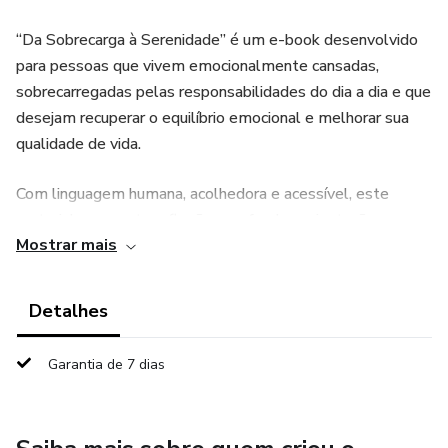
“Da Sobrecarga à Serenidade” é um e-book desenvolvido
para pessoas que vivem emocionalmente cansadas,
sobrecarregadas pelas responsabilidades do dia a dia e que
desejam recuperar o equilíbrio emocional e melhorar sua
qualidade de vida.
Com linguagem humana, acolhedora e acessível, este
material apresenta reflexões profundas, orientações
Mostrar mais
práticas e estratégias emocionais que ajudam o leitor a
compreender melhor suas emoções, reconhecer sinais de
desgaste emocional e desenvolver hábitos mais saudáveis
Detalhes
emocionalmente.
Garantia de 7 dias
Ao longo da leitura, você aprenderá:
✔ Como identificar sinais de sobrecarga emocional