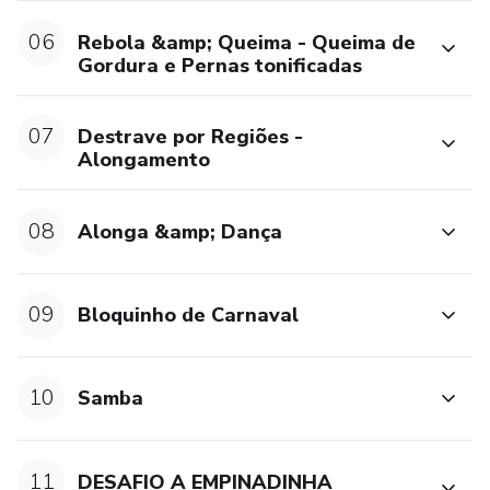
06
Rebola &amp; Queima - Queima de
O Dança Diária não é só um curso, é uma plataforma
Gordura e Pernas tonificadas
completa de movimento e cuidado feminino, para que você
viva o prazer de dançar e se cuidar todos os dias.
07
Destrave por Regiões -
Alongamento
“Este produto não substitui o parecer profissional. Sempre
consulte um profissional da saúde para tratar de assuntos
relativos à saúde.”
08
Alonga &amp; Dança
09
Bloquinho de Carnaval
10
Samba
11
DESAFIO A EMPINADINHA