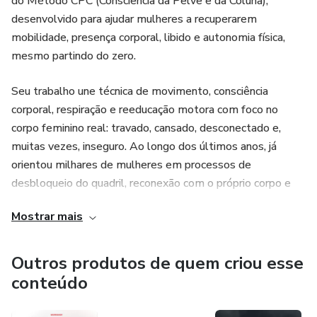
do Método CPC (Consciência da Pelve e da Coluna),
desenvolvido para ajudar mulheres a recuperarem
mobilidade, presença corporal, libido e autonomia física,
mesmo partindo do zero.
Seu trabalho une técnica de movimento, consciência
corporal, respiração e reeducação motora com foco no
corpo feminino real: travado, cansado, desconectado e,
muitas vezes, inseguro. Ao longo dos últimos anos, já
orientou milhares de mulheres em processos de
desbloqueio do quadril, reconexão com o próprio corpo e
desenvolvimento de sensualidade funcional — sem
Mostrar mais
coreografias complexas e sem exigência de experiência
prévia.
Outros produtos de quem criou esse
Jaque é criadora dos cursos Dança Diária, Movimentos na
conteúdo
Cama, Doce Veneno e Destrave do Corpo Feminino, todos
voltados para mulheres que querem aprender a se mover