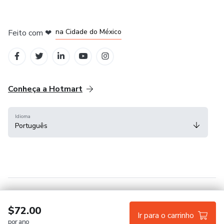
em Bogotá
em Amsterdam
em Madrid
na Cidade do México
Feito com
❤
em Belo Horizonte
Conheça a Hotmart
Idioma
Português
Central de ajuda
Termos
Privacidade
Cookies
$72.00
Ir para o carrinho
por ano