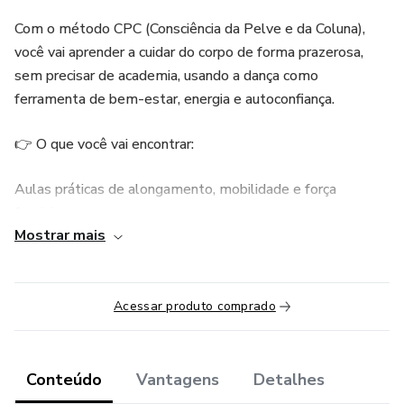
Com o método CPC (Consciência da Pelve e da Coluna),
você vai aprender a cuidar do corpo de forma prazerosa,
sem precisar de academia, usando a dança como
ferramenta de bem-estar, energia e autoconfiança.
👉 O que você vai encontrar:
Aulas práticas de alongamento, mobilidade e força
feminina.
Mostrar mais
Treinos de dança e rebolado consciente, para resgatar a
sensualidade do corpo real.
Acessar produto comprado
Práticas voltadas para a saúde da mulher, ajudando no
emagrecimento, autoestima e vitalidade.
Conteúdo
Vantagens
Detalhes
Rotina simples e acessível: treine em casa, no seu tempo,