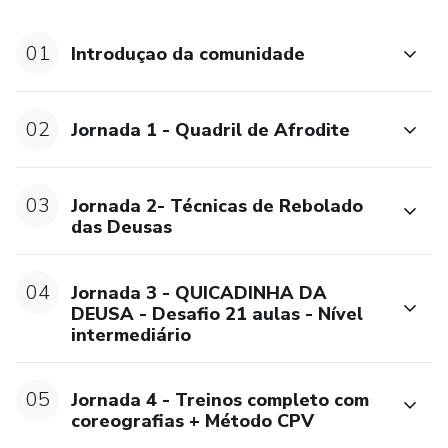
e crie consistência sem pressão.
01
Introduçao da comunidade
✨ Para quem é:
Mulheres que não se identificam com academia, mães que
02
Jornada 1 - Quadril de Afrodite
querem se redescobrir, iniciantes que desejam mais
disposição e quem busca se reconectar com a própria
energia feminina.
03
Jornada 2- Técnicas de Rebolado
das Deusas
💃🏽 Resultados esperados:
04
Jornada 3 - QUICADINHA DA
Mais confiança no corpo.
DEUSA - Desafio 21 aulas - Nível
intermediário
Corpo saudável e em movimento.
Sensualidade natural e possível no cotidiano.
05
Jornada 4 - Treinos completo com
coreografias + Método CPV
Energia renovada para a vida.