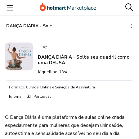
Ir
Ir
Ir
para
para
para
o
o
o
conteúdo
pagamento
rodapé
DANÇA DIÁRIA - Solte seu quadril como uma DEUSA
principal
DANÇA DIÁRIA - Solte seu quadril como
uma DEUSA
Jàquelline Ròsa
Formato
:
Cursos Online e Serviços de Assinatura
Idioma
:
Português
O Dança Diária é uma plataforma de aulas online criada
especialmente para mulheres que desejam unir saúde,
autoestima e sensualidade acessível no seu dia a dia.