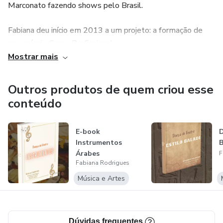
Marconato fazendo shows pelo Brasil.
Fabiana deu início em 2013 a um projeto: a formação de
seu próprio Grupo Profissional,
Mostrar mais
que continua em desenvolvimento até os dias atuais.
Outros produtos de quem criou esse
Ganhadora de diversos concursos de categoria profissional,
conteúdo
sendo assim convidada a ser
jurada de renomados eventos.
E-book
D
Instrumentos
B
Árabes
F
Fabiana morou no Egito por 7 meses, dançando e
Fabiana Rodrigues
estudando.
Música e Artes
Instagram: @fabijrodrigues
Dúvidas frequentes