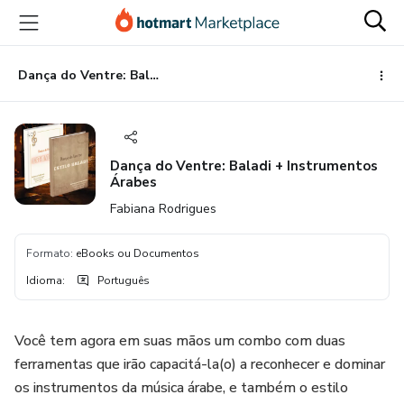
Ir
Ir
Ir
para
para
para
o
o
o
conteúdo
pagamento
rodapé
Dança do Ventre: Baladi + Instrumentos Árabes
principal
Dança do Ventre: Baladi + Instrumentos
Árabes
Fabiana Rodrigues
Formato
:
eBooks ou Documentos
Idioma
:
Português
Você tem agora em suas mãos um combo com duas
ferramentas que irão capacitá-la(o) a reconhecer e dominar
os instrumentos da música árabe, e também o estilo