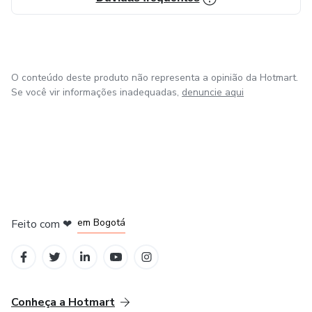
O conteúdo deste produto não representa a opinião da Hotmart.
Se você vir informações inadequadas,
denuncie aqui
em Amsterdam
em Madrid
em Bogotá
Feito com
❤
em Belo Horizonte
na Cidade do México
Conheça a Hotmart