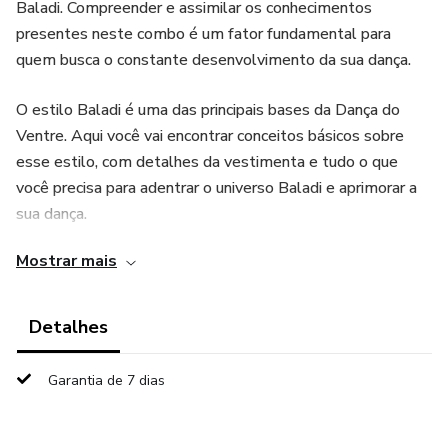
Baladi. Compreender e assimilar os conhecimentos
presentes neste combo é um fator fundamental para
quem busca o constante desenvolvimento da sua dança.
O estilo Baladi é uma das principais bases da Dança do
Ventre. Aqui você vai encontrar conceitos básicos sobre
esse estilo, com detalhes da vestimenta e tudo o que
você precisa para adentrar o universo Baladi e aprimorar a
sua dança.
Mostrar mais
Além disso, verá também a origem, estrutura e utilização
de vários instrumentos dentro da música árabe, aspecto
importantíssimo para sua leitura musical na Dança do
Detalhes
Ventre.
Garantia de 7 dias