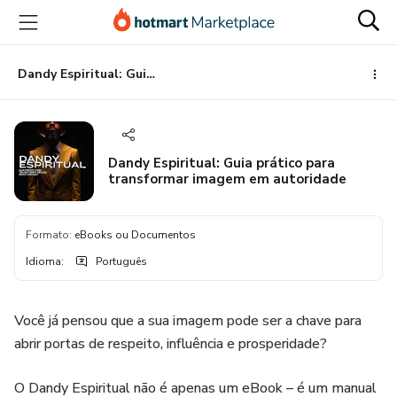
Ir
Ir
Ir
para
para
para
o
o
o
conteúdo
pagamento
rodapé
Dandy Espiritual: Guia prático para transformar imagem em autoridade
principal
Dandy Espiritual: Guia prático para
transformar imagem em autoridade
Formato
:
eBooks ou Documentos
Idioma
:
Português
Você já pensou que a sua imagem pode ser a chave para
abrir portas de respeito, influência e prosperidade?
O Dandy Espiritual não é apenas um eBook – é um manual