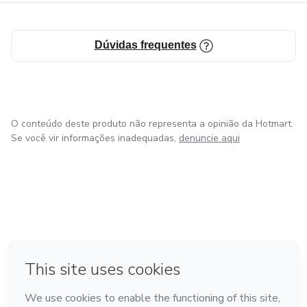
Dandy Espiritual hoje.
Dúvidas frequentes
O conteúdo deste produto não representa a opinião da Hotmart.
Se você vir informações inadequadas,
denuncie aqui
em Madrid
Feito com
❤
em Belo Horizonte
na Cidade do México
em Bogotá
em Amsterdam