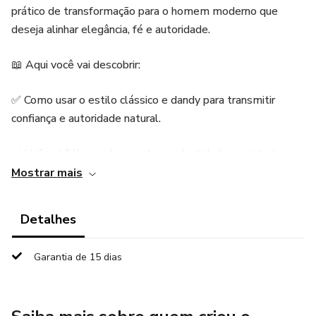
prático de transformação para o homem moderno que
deseja alinhar elegância, fé e autoridade.
📖 Aqui você vai descobrir:
✅ Como usar o estilo clássico e dandy para transmitir
confiança e autoridade natural.
✅ Lições bíblicas sobre vestes e identidade espiritual que
vão muito além da moda.
Mostrar mais
✅ Um plano prático de 30 dias com checklists, orações e
Detalhes
desafios de transformação.
Garantia de 15 dias
✅ Segredos de grooming, etiqueta e postura para se
destacar em qualquer ambiente.
Imagine entrar em uma reunião, culto ou evento social e