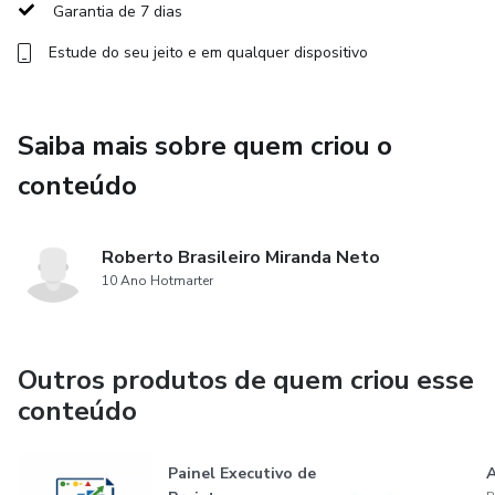
achismo ou reunião para descobrir o óbvio.
Garantia de 7 dias
Estude do seu jeito e em qualquer dispositivo
Você passa a ter:
visibilidade executiva do projeto,
Saiba mais sobre quem criou o
métricas de fluxo que ajudam na tomada de decisão,
conteúdo
histórico de acompanhamento,
Roberto Brasileiro Miranda Neto
mais clareza para status report,
10 Ano Hotmarter
e uma forma prática de provar o que está acontecendo na
operação.
Outros produtos de quem criou esse
conteúdo
Não é só uma planilha.
Painel Executivo de
A
É uma forma de sair da gestão baseada em opinião e