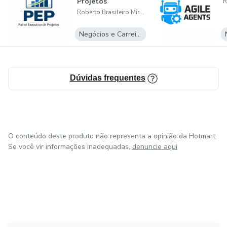
Projetos
começar a conduzir o projeto com dado, contexto e direção.
Roberto Brasileiro Miranda Neto
Em menos de 30 minutos, você sai do caos para uma visão
mais clara do que precisa ser tratado agora.
Negócios e Carreira
Se quiser, eu também posso te entregar uma segunda
versão mais “vendedora” para a Hotmart, ou uma mais
Dúvidas frequentes
sóbria e profissional.
O conteúdo deste produto não representa a opinião da Hotmart.
Se você vir informações inadequadas,
denuncie aqui