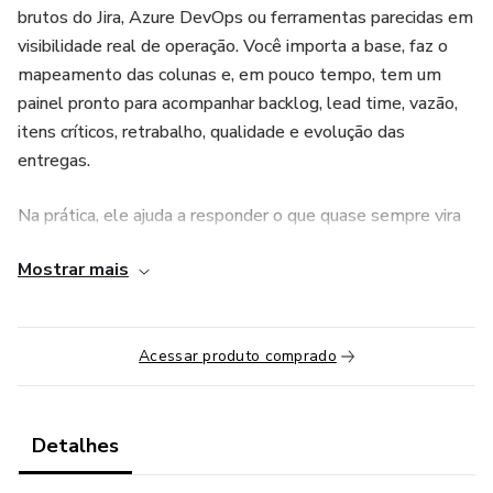
brutos do Jira, Azure DevOps ou ferramentas parecidas em
visibilidade real de operação. Você importa a base, faz o
mapeamento das colunas e, em pouco tempo, tem um
painel pronto para acompanhar backlog, lead time, vazão,
itens críticos, retrabalho, qualidade e evolução das
entregas.
Na prática, ele ajuda a responder o que quase sempre vira
dor no dia a dia: o projeto está andando ou só parece
Mostrar mais
corrido? Onde estão os gargalos? O backlog está
envelhecendo? O time está entregando valor ou só
reagindo à urgência?
Acessar produto comprado
O produto já organiza a base, consolida os indicadores e
entrega uma leitura clara do fluxo. Além disso, conta com
uma estrutura de envio para IA que transforma os dados
Detalhes
em análise crítica e plano de ação, sem depender de