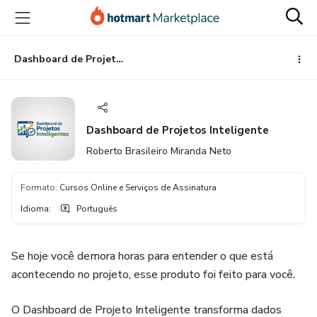
Ir
Ir
Ir
para
para
para
o
o
o
conteúdo
pagamento
rodapé
Dashboard de Projetos Inteligente
principal
Dashboard de Projetos Inteligente
Roberto Brasileiro Miranda Neto
Formato
:
Cursos Online e Serviços de Assinatura
Idioma
:
Português
Se hoje você demora horas para entender o que está
acontecendo no projeto, esse produto foi feito para você.
O Dashboard de Projeto Inteligente transforma dados