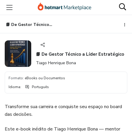
Ir
Ir
Ir
para
para
para
o
o
o
conteúdo
pagamento
rodapé
📘 De Gestor Técnico a Líder Estratégico
principal
📘 De Gestor Técnico a Líder Estratégico
Tiago Henrique Bona
Formato
:
eBooks ou Documentos
Idioma
:
Português
Transforme sua carreira e conquiste seu espaço no board
das decisões.
Este e-book inédito de Tiago Henrique Bona — mentor