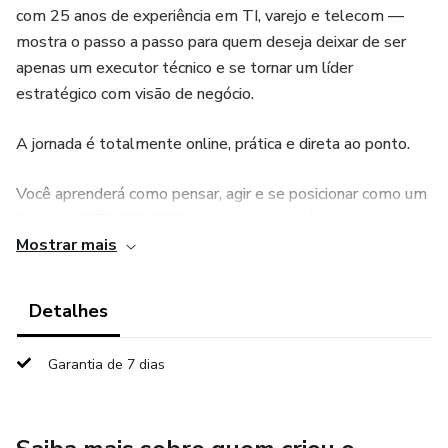
com 25 anos de experiência em TI, varejo e telecom —
mostra o passo a passo para quem deseja deixar de ser
apenas um executor técnico e se tornar um líder
estratégico com visão de negócio.
A jornada é totalmente online, prática e direta ao ponto.
Você aprenderá como pensar, agir e se posicionar como um
C-Level (CTO, CIO, CDO) em apenas 4 módulos
Mostrar mais
transformadores.
🔥 Dentro deste e-book você vai descobrir:
Detalhes
Como mapear sua trajetória e identificar lacunas
Garantia de 7 dias
estratégicas.
O segredo para traduzir tecnologia em impacto financeiro.