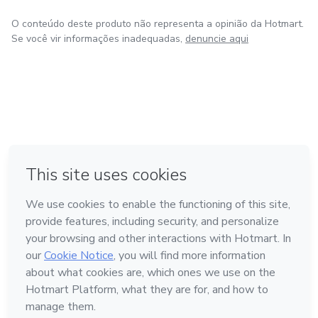
O conteúdo deste produto não representa a opinião da Hotmart.
Se você vir informações inadequadas,
denuncie aqui
em Amsterdam
em Madrid
em Bogotá
Feito com
❤
em Belo Horizonte
na Cidade do México
Conheça a Hotmart
Idioma
Português