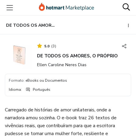
Ir
Ir
Ir
para
para
para
o
o
o
conteúdo
pagamento
rodapé
DE TODOS OS AMORES, O PRÓPRIO
principal
5.0
(
3
)
DE TODOS OS AMORES, O PRÓPRIO
Ellen Caroline Neres Dias
Formato
:
eBooks ou Documentos
Idioma
:
Português
Carregado de histórias de amor unilaterais, onde a
narradora amou sozinha. O e-book traz 26 textos de
vivências reais, que contribuíram para que a escritora
pudesse se tornar uma mulher forte, resiliente e