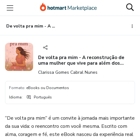
Ir
Ir
Ir
para
para
para
o
o
o
conteúdo
pagamento
rodapé
De volta pra mim - A reconstrução de uma mulher que vive para além dos rótulos
principal
De volta pra mim - A reconstrução de
uma mulher que vive para além dos
rótulos
Clarissa Gomes Cabral Nunes
Formato
:
eBooks ou Documentos
Idioma
:
Português
“De volta pra mim” é um convite à jornada mais importante
da sua vida: o reencontro com você mesma. Escrito com
alma, coragem e fé, este eBook nasceu da experiência real