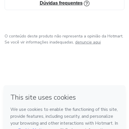
Dúvidas frequentes
O conteúdo deste produto não representa a opinião da Hotmart.
Se você vir informações inadequadas,
denuncie aqui
em Bogotá
em Amsterdam
em Madrid
na Cidade do México
Feito com
❤
em Belo Horizonte