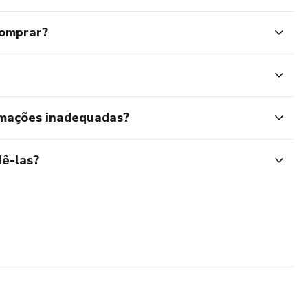
comprar?
rmações inadequadas?
ê-las?