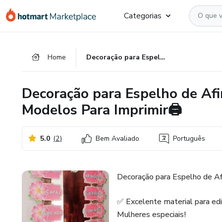
Ir
Ir
Ir
Categorias
para
para
para
o
o
o
conteúdo
pagamento
rodapé
Home
Decoração para Espelho de Afirmações Mãe e Mulher 😍 2 Modelos Para Imprimir🖨️
principal
Decoração para Espelho de Af
Modelos Para Imprimir🖨️
5.0
(
2
)
Bem Avaliado
Português
Decoração para Espelho de A
✅ Excelente material para ed
Mulheres especiais!