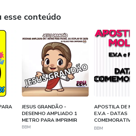
u esse conteúdo
 PARA
JESUS GRANDÃO -
APOSTILA DE M
DESENHO AMPLIADO 1
E.V.A - DATAS
METRO PARA IMPRIMIR
COMEMORATIVAS
PAINE...
BBM
BBM