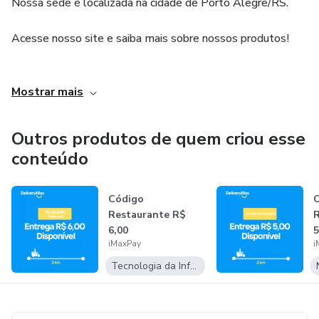
Nossa sede é localizada na cidade de Porto Alegre/RS.
Acesse nosso site e saiba mais sobre nossos produtos!
imaxpay.com.br
Mostrar mais
Cursos: Delivery de Sucesso 7 Passos
Outros produtos de quem criou esse
Aplicativos: iMaxPay
conteúdo
Sistema de Pagamentos: SmartVouchers
Código
Restaurante R$
R
6,00
5
iMaxPay
i
Tecnologia da Informação