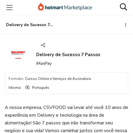
Ir
Ir
Ir
para
para
para
o
o
o
conteúdo
pagamento
rodapé
Delivery de Sucesso 7 Passos
principal
Delivery de Sucesso 7 Passos
iMaxPay
Formato
:
Cursos Online e Serviços de Assinatura
Idioma
:
Português
A nossa empresa, CSVFOOD vai levar até você 10 anos de
experiência em Delivery e tecnologia na área de
alimentação! São 7 passos que irão transformar seu
negócio e sua vida! Vamos caminhar juntos com você nessa