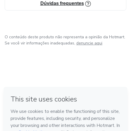
Dúvidas frequentes
O conteúdo deste produto não representa a opinião da Hotmart.
Se você vir informações inadequadas,
denuncie aqui
em Bogotá
em Amsterdam
em Madrid
na Cidade do México
Feito com
❤
em Belo Horizonte