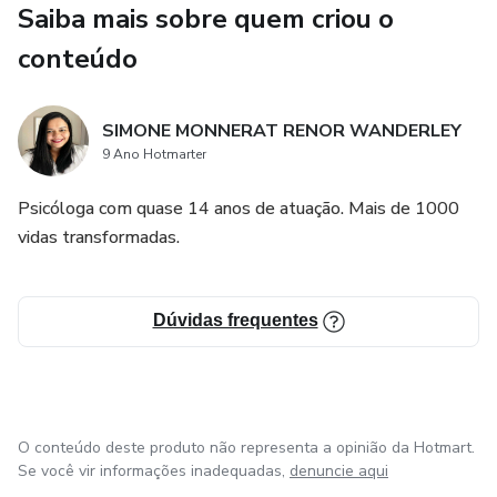
Saiba mais sobre quem criou o
Semana 2 — Compreender: a lógica por trás da ansiedade,
do corpo que avisa antes da mente, das conversas evitadas
conteúdo
e da exigência constante.
SIMONE MONNERAT RENOR WANDERLEY
Semana 3 — Interromper: como criar pausas antes das
9 Ano Hotmarter
respostas automáticas, questionar crenças e construir uma
base de autoestima que não depende de conquista.
Psicóloga com quase 14 anos de atuação. Mais de 1000
vidas transformadas.
Para quem é:
Para mulheres que se sentem travadas em padrões que se
Dúvidas frequentes
repetem, que convivem com a ansiedade no cotidiano ou
nos relacionamentos, e que querem entender o que
sentem, com base técnica e sem precisar de nenhum
conhecimento anterior.
O conteúdo deste produto não representa a opinião da Hotmart.
O que está incluído
Se você vir informações inadequadas,
denuncie aqui