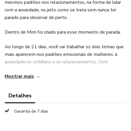
mesmos padrões nos relacionamentos, na forma de lidar
com a ansiedade, no jeito como se trata sem nunca ter
parado para observar de perto.
Dentro de Mim foi criado para esse momento de parada.
Ao longo de 21 dias, você vai trabalhar os dois temas que
mais aparecem nos padrões emocionais de mulheres: a
ansiedade no cotidiano e os relacionamentos. Com
exercícios estruturados baseados na Terapia Cognitivo-
Mostrar mais
Comportamental, uma das abordagens com maior
evidência científica na psicologia.
Detalhes
O que você vai trabalhar:
Garantia de 7 dias
Semana 1 — Reconhecer: seus padrões emocionais e de
que forma eles operam na sua vida.