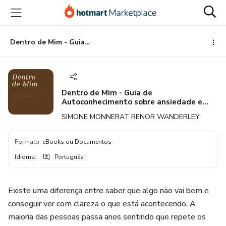
Ir
Ir
Ir
para
para
para
o
o
o
conteúdo
pagamento
rodapé
Dentro de Mim - Guia de Autoconhecimento sobre ansiedade e relacionamentos
principal
Dentro de Mim - Guia de
Autoconhecimento sobre ansiedade e
relacionamentos
SIMONE MONNERAT RENOR WANDERLEY
Formato
:
eBooks ou Documentos
Idioma
:
Português
Existe uma diferença entre saber que algo não vai bem e
conseguir ver com clareza o que está acontecendo. A
maioria das pessoas passa anos sentindo que repete os