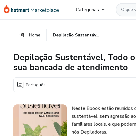
Ir
Ir
Ir
Categorias
para
para
para
o
o
o
conteúdo
pagamento
rodapé
Home
Depilação Sustentável, Todo o poder dos óleos Amazônicos na sua bancada de atendimento
principal
Depilação Sustentável, Todo 
sua bancada de atendimento
Português
Neste Ebook estão reunidos o
sustentável, sem agressão ao
familiares locais, e que pode
nós Depiladoras.