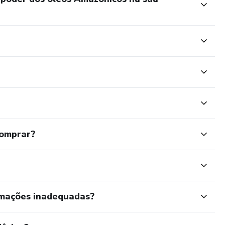
comprar?
rmações inadequadas?