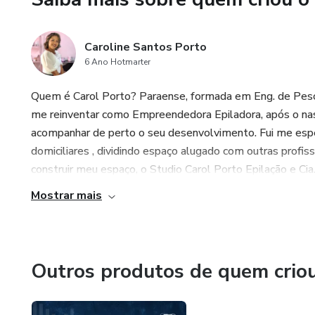
Caroline Santos Porto
6 Ano Hotmarter
Quem é Carol Porto? Paraense, formada em Eng. de Pesca
me reinventar como Empreendedora Epiladora, após o nasci
acompanhar de perto o seu desenvolvimento. Fui me espec
domiciliares , dividindo espaço alugado com outras profis
construir meu espaço, o Studio Carol Porto Epilação e Cia.
Mostrar mais
Outros produtos de quem crio