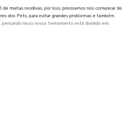
de muitas recidivas, por isso, precisamos nos comunicar de
ores dos Pets, para evitar grandes problemas e também
 pensando nisso nosso treinamento está dividido em:
ca?
conduzir a anamnese de forma prática e objetiva!
l é a melhor estratégia para rentabilizar ainda mais a sua
s: Como comunicar as opções e deixar claro o prognóstico
não?
canta! Saiba das melhores estratégias do off ao digital