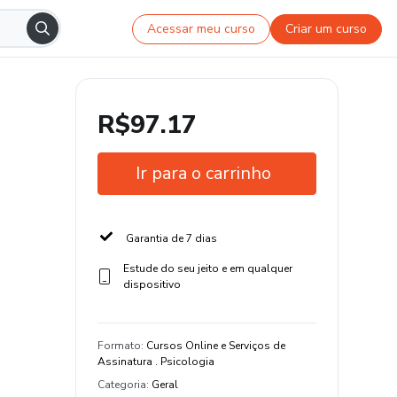
Acessar meu curso
Criar um curso
R$97.17
Ir para o carrinho
Garantia de 7 dias
Estude do seu jeito e em qualquer
dispositivo
Formato
:
Cursos Online e Serviços de
Assinatura . Psicologia
Categoria
:
Geral