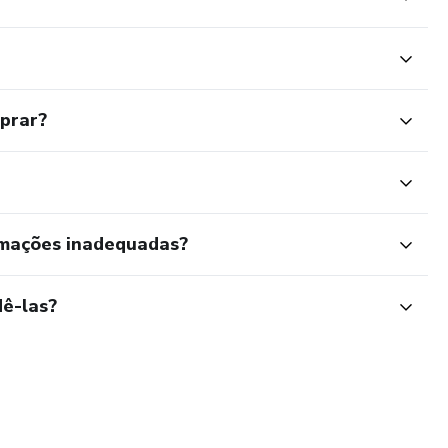
mprar?
rmações inadequadas?
ê-las?