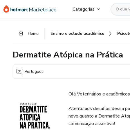
Ir
Ir
Ir
Categorias
para
para
para
o
o
o
conteúdo
pagamento
rodapé
Home
Ensino e estudo acadêmico
Psicol
principal
Dermatite Atópica na Prática
Português
Olá Veterinários e acadêmico
Atento aos desafios dessa pat
novo quanto a Dermatite Atóp
comunicação assertiva!