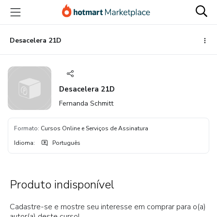
Ir
Ir
Ir
para
para
para
o
o
o
conteúdo
pagamento
rodapé
Desacelera 21D
principal
Desacelera 21D
Fernanda Schmitt
Formato
:
Cursos Online e Serviços de Assinatura
Idioma
:
Português
Produto indisponível
Cadastre-se e mostre seu interesse em comprar para o(a)
autor(a) deste curso!