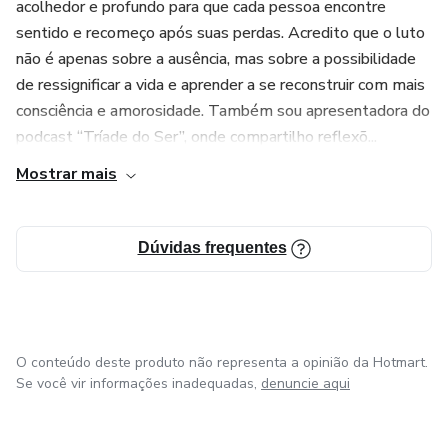
acolhedor e profundo para que cada pessoa encontre
2ª fase — Desacelerar
sentido e recomeço após suas perdas. Acredito que o luto
não é apenas sobre a ausência, mas sobre a possibilidade
Aprender práticas simples para reduzir o ritmo mental,
de ressignificar a vida e aprender a se reconstruir com mais
acalmar o sistema nervoso e criar espaços de pausa no dia
consciência e amorosidade. Também sou apresentadora do
a dia.
podcast “Tríade do Ser”, onde compartilho reflexõ...
Mostrar mais
3ª fase — Integrar
Desenvolver uma nova forma de se relacionar com o
Dúvidas frequentes
tempo, com as próprias emoções e com a própria mente.
Mais do que um conteúdo para consumir, o Desacelera
21D é uma experiência prática de reconexão consigo
mesma.
O conteúdo deste produto não representa a opinião da Hotmart.
Se você vir informações inadequadas,
denuncie aqui
Ao longo desses 21 dias, muitas participantes relatam
sentir: