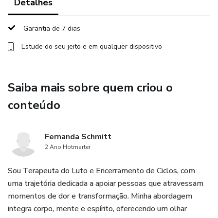
Detalhes
* desenvolver mais presença no dia a dia
Garantia de 7 dias
Estude do seu jeito e em qualquer dispositivo
* aprender a criar pausas conscientes
* perceber e reorganizar padrões de pensamento
Saiba mais sobre quem criou o
Cada dia traz uma proposta prática que pode ser aplicada
conteúdo
na rotina, sem exigir grandes mudanças ou muito tempo.
O método é estruturado em etapas que ajudam a:
Fernanda Schmitt
2 Ano Hotmarter
1ª fase — Perceber
Sou Terapeuta do Luto e Encerramento de Ciclos, com
Identificar os sinais de uma mente acelerada e
uma trajetória dedicada a apoiar pessoas que atravessam
compreender como o excesso de estímulos e
momentos de dor e transformação. Minha abordagem
pensamentos impacta o corpo e as emoções.
integra corpo, mente e espírito, oferecendo um olhar