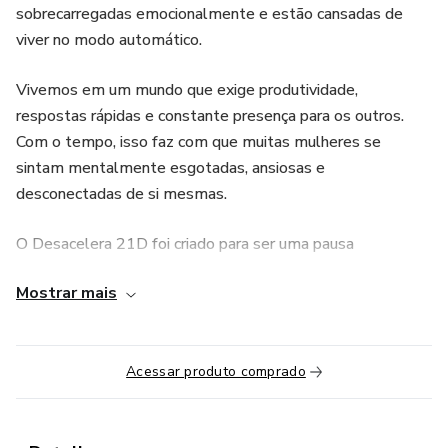
sobrecarregadas emocionalmente e estão cansadas de
viver no modo automático.
Vivemos em um mundo que exige produtividade,
respostas rápidas e constante presença para os outros.
Com o tempo, isso faz com que muitas mulheres se
sintam mentalmente esgotadas, ansiosas e
desconectadas de si mesmas.
O Desacelera 21D foi criado para ser uma pausa
consciente no meio dessa rotina acelerada.
Mostrar mais
Durante 21 dias, você será guiada por reflexões e práticas
simples, porém profundas, que ajudam a:
Acessar produto comprado
* reduzir o ritmo mental
* diminuir a sobrecarga emocional