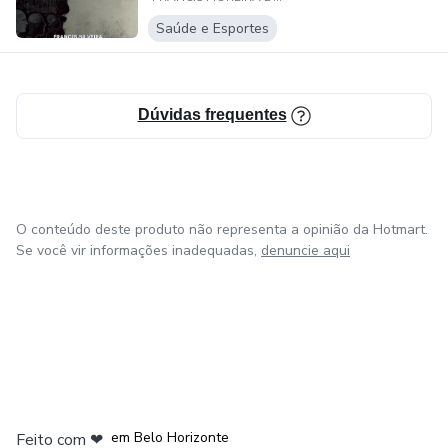
FRONTEIRA EN...
Saúde e Esportes
Dúvidas frequentes
O conteúdo deste produto não representa a opinião da Hotmart.
Se você vir informações inadequadas,
denuncie aqui
na Cidade do México
em Bogotá
em Amsterdam
em Madrid
em Belo Horizonte
Feito com
❤