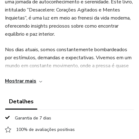
uma jornada de autoconhecimento e serenidade. Este livro,
intitulado “Desacelere: Corações Agitados e Mentes
Inquietas”, é uma luz em meio ao frenesi da vida moderna,
oferecendo insights preciosos sobre como encontrar
equilíbrio e paz interior.
Nos dias atuais, somos constantemente bombardeados
por estímulos, demandas e expectativas. Vivemos em um
mundo em constante movimento, onde a pressa é quase
uma regra e o estresse se tornou um companheiro
Mostrar mais
constante. É nesse contexto que surge a necessidade de
desacelerar, de encontrar momentos de calma e
introspecção em meio ao caos.
Detalhes
Garantia de 7 dias
100% de avaliações positivas