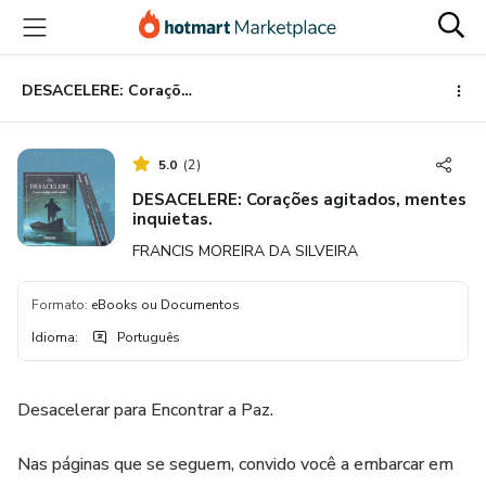
Ir
Ir
Ir
para
para
para
o
o
o
conteúdo
pagamento
rodapé
DESACELERE: Corações agitados, mentes inquietas.
principal
5.0
(
2
)
DESACELERE: Corações agitados, mentes
inquietas.
FRANCIS MOREIRA DA SILVEIRA
Formato
:
eBooks ou Documentos
Idioma
:
Português
Desacelerar para Encontrar a Paz.
Nas páginas que se seguem, convido você a embarcar em