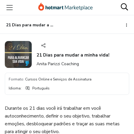
Ir
Ir
Ir
para
para
para
o
o
o
conteúdo
pagamento
rodapé
21 Dias para mudar a minha vida!
principal
21 Dias para mudar a minha vida!
Anita Parizzi Coaching
Formato
:
Cursos Online e Serviços de Assinatura
Idioma
:
Português
Durante os 21 dias você irá trabalhar em você
autoconhecimento, definir o seu objetivo, trabalhar
emoções, desbloquear padrões e traçar as suas metas
para atingir o seu objetivo.