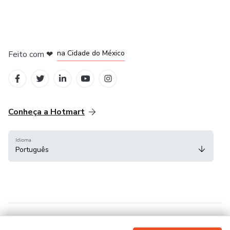
em Bogotá
em Amsterdam
em Madrid
na Cidade do México
Feito com
❤
em Belo Horizonte
Conheça a Hotmart
Idioma
Português