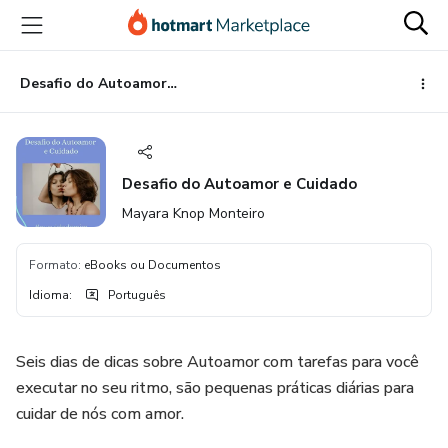
Ir
Ir
Ir
para
para
para
o
o
o
conteúdo
pagamento
rodapé
Desafio do Autoamor e Cuidado
principal
Desafio do Autoamor e Cuidado
Mayara Knop Monteiro
Formato
:
eBooks ou Documentos
Idioma
:
Português
Seis dias de dicas sobre Autoamor com tarefas para você
executar no seu ritmo, são pequenas práticas diárias para
cuidar de nós com amor.