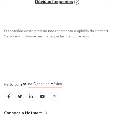
Dúvidas frequentes
O conteúdo deste produto não representa a opinião da Hotmart.
Se você vir informações inadequadas,
denuncie aqui
em Bogotá
em Amsterdam
em Madrid
na Cidade do México
Feito com
❤
em Belo Horizonte
Conheça a Hotmart