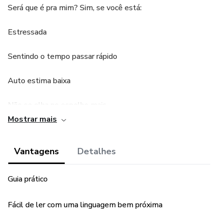
Será que é pra mim? Sim, se você está:
Estressada
Sentindo o tempo passar rápido
Auto estima baixa
Não se olha no espelho mais
Mostrar mais
Aplicando por 6 dias você pode extender para 21 dias e
criar um hábito.
Vantagens
Detalhes
Guia prático
Fácil de ler com uma linguagem bem próxima