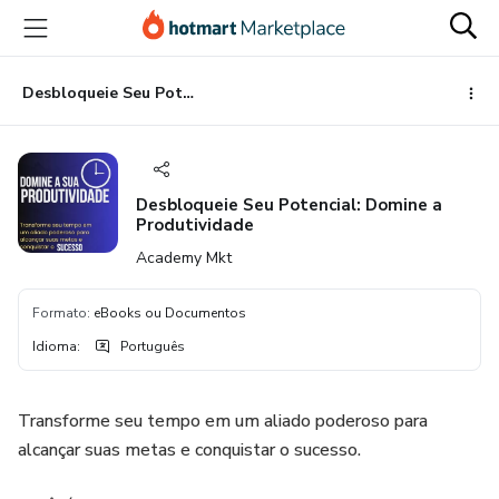
Ir
Ir
Ir
para
para
para
o
o
o
conteúdo
pagamento
rodapé
Desbloqueie Seu Potencial: Domine a Produtividade
principal
Desbloqueie Seu Potencial: Domine a
Produtividade
Academy Mkt
Formato
:
eBooks ou Documentos
Idioma
:
Português
Transforme seu tempo em um aliado poderoso para
alcançar suas metas e conquistar o sucesso.