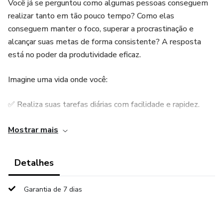
Você já se perguntou como algumas pessoas conseguem
realizar tanto em tão pouco tempo? Como elas
conseguem manter o foco, superar a procrastinação e
alcançar suas metas de forma consistente? A resposta
está no poder da produtividade eficaz.
Imagine uma vida onde você:
✅ Realiza suas tarefas diárias com facilidade e rapidez.
✅ Sabe como priorizar o que realmente importa.
Mostrar mais
✅ Mantém o foco, evitando distrações.
Detalhes
✅ Gerencia seu tempo de forma eficiente, tendo tempo
Garantia de 7 dias
para o que ama.
Tudo isso é possível quando você domina a produtividade.