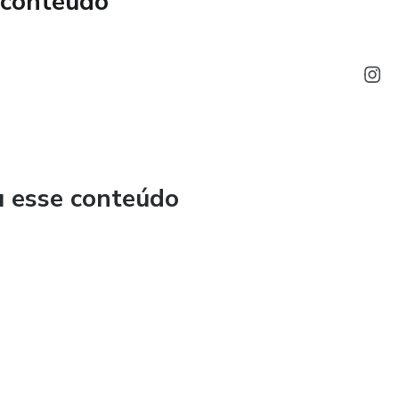
 conteúdo
dades emocionais e sociais do seu filho e, acima de tudo,
esso.
a Trilogia do Entendimento Autista são indicadas para
gendo diferentes níveis de suporte no espectro autista: Nível
atender às necessidades específicas de cada fase de
s práticas que se adaptam ao ritmo e à capacidade de cada
u esse conteúdo