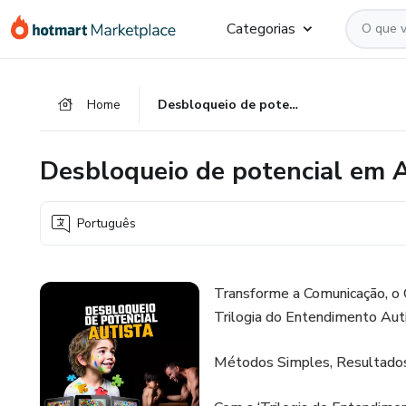
Ir
Ir
Ir
Categorias
para
para
para
o
o
o
conteúdo
pagamento
rodapé
Home
Desbloqueio de potencial em Autistas (Para pais)
principal
Desbloqueio de potencial em Au
Português
Transforme a Comunicação, o 
Trilogia do Entendimento Auti
Métodos Simples, Resultados