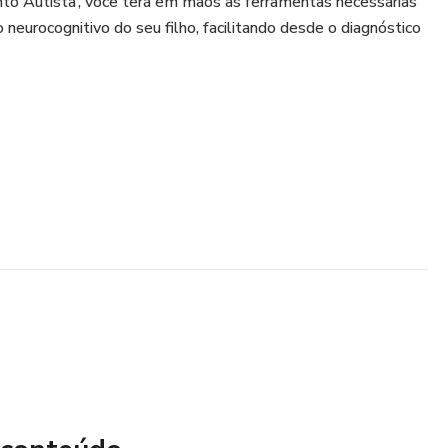
nto Autista’, você terá em mãos as ferramentas necessárias
neurocognitivo do seu filho, facilitando desde o diagnóstico
timulação Cognitiva
sa Personalizada
 pais como você, o kit oferece orientações acessíveis para
ação, inclusão e comportamento.
nstruções simples e comprovadas para estruturar uma rotina