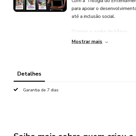
Com a ‘Trilogia do Entendime
para apoiar o desenvolvimento 
até a inclusão social.
Compre e ganhe de bônus:
Mostrar mais
Bônus 1: 40 Atividades de Es
Bônus 2: Jogos de Labirinto
Detalhes
Bônus 3: Jogos Sudokus
Garantia de 7 dias
Bônus 4: Tabela de Recompen
Tudo desenvolvido para apoiar
promover avanços em comunic
Com ele, você terá acesso a i