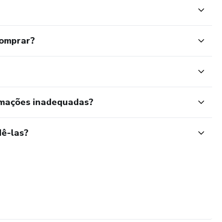
comprar?
rmações inadequadas?
ê-las?