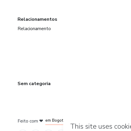
Relacionamentos
Relacionamento
Sem categoria
em Amsterdam
em Madrid
em Bogotá
Feito com
❤
em Belo Horizonte
na Cidade do México