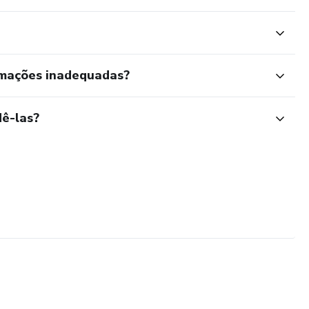
rmações inadequadas?
ê-las?