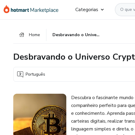
Ir
Ir
Ir
Categorias
para
para
para
o
o
o
conteúdo
pagamento
rodapé
Home
Desbravando o Universo Crypto: Manual Prático para Iniciantes
principal
Desbravando o Universo Crypto
Português
Descubra o fascinante mundo
companheiro perfeito para que
e conhecimento. Aprenda passo
carteiras digitais, realizar t
linguagem simples e direta, o 