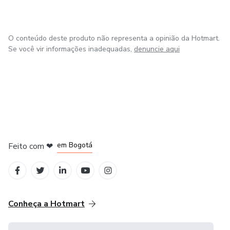
O conteúdo deste produto não representa a opinião da Hotmart.
Se você vir informações inadequadas,
denuncie aqui
em Amsterdam
em Madrid
em Bogotá
Feito com
❤
em Belo Horizonte
na Cidade do México
Conheça a Hotmart