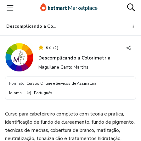
Ir
Ir
Ir
para
para
para
o
o
o
conteúdo
pagamento
rodapé
Descomplicando a Colorimetria
principal
5.0
(
2
)
Descomplicando a Colorimetria
Maguilane Canto Martins
Formato
:
Cursos Online e Serviços de Assinatura
Idioma
:
Português
Curso para cabeleireiro completo com teoria e pratica,
identificação de fundo de clareamento, fundo de pigmento,
técnicas de mechas, cobertura de branco, matização,
neutralização, tonaliza cão e tratamentos hidratação,