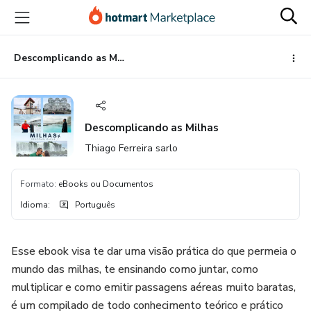
Ir
Ir
Ir
para
para
para
o
o
o
conteúdo
pagamento
rodapé
Descomplicando as Milhas
principal
Descomplicando as Milhas
Thiago Ferreira sarlo
Formato
:
eBooks ou Documentos
Idioma
:
Português
Esse ebook visa te dar uma visão prática do que permeia o
mundo das milhas, te ensinando como juntar, como
multiplicar e como emitir passagens aéreas muito baratas,
é um compilado de todo conhecimento teórico e prático