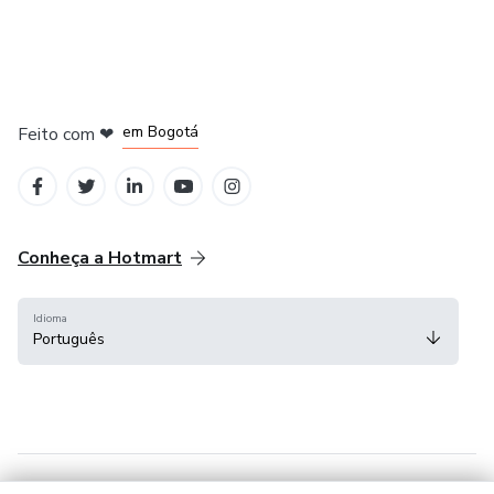
em Amsterdam
em Madrid
em Bogotá
Feito com
❤
em Belo Horizonte
na Cidade do México
Conheça a Hotmart
Idioma
Português